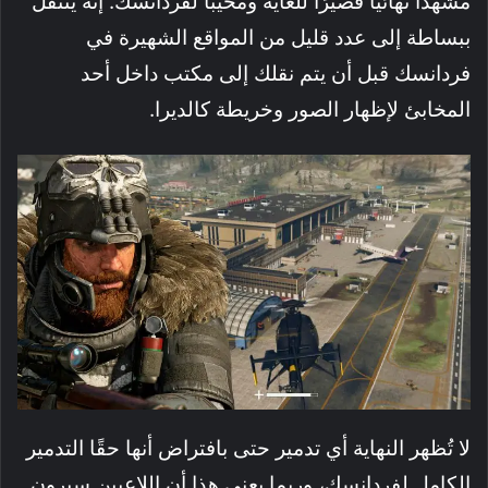
مشهدًا نهائيًا قصيرًا للغاية ومخيبًا لفردانسك. إنه ينتقل
ببساطة إلى عدد قليل من المواقع الشهيرة في
فردانسك قبل أن يتم نقلك إلى مكتب داخل أحد
المخابئ لإظهار الصور وخريطة كالديرا.
لا تُظهر النهاية أي تدمير حتى بافتراض أنها حقًا التدمير
الكامل لفردانسك، وربما يعني هذا أن اللاعبين سيرون