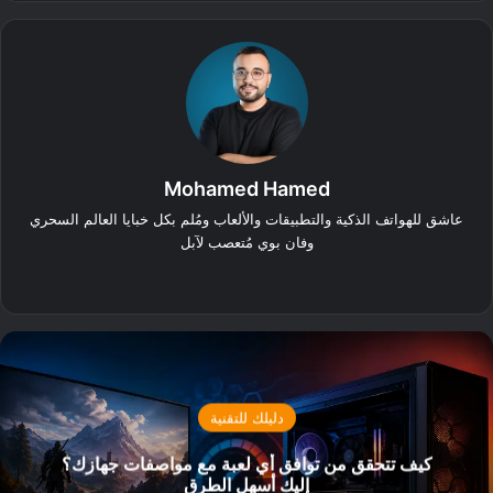
Mohamed Hamed
عاشق للهواتف الذكية والتطبيقات والألعاب ومُلم بكل خبايا العالم السحري
وفان بوي مُتعصب لآبل
‫X
فيسبوك
دليلك للتقنية
كيف تتحقق من توافق أي لعبة مع مواصفات جهازك؟
إليك أسهل الطرق