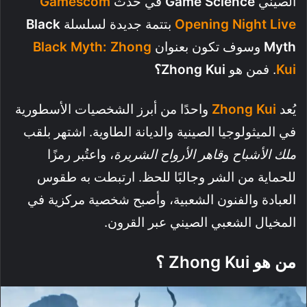
الصيني
Game Science
في حدث
Gamescom
Opening Night Live
بتتمة جديدة لسلسلة
Black
Myth
وسوف تكون بعنوان
Black Myth: Zhong
Kui
. فمن هو
Zhong Kui؟
يُعد
Zhong Kui
واحدًا من أبرز الشخصيات الأسطورية
في الميثولوجيا الصينية والديانة الطاوية. اشتهر بلقب
ملك الأشباح
و
قاهر الأرواح الشريرة
، واعتُبر رمزًا
للحماية من الشر وجالبًا للحظ. ارتبطت به طقوس
العبادة والفنون الشعبية، وأصبح شخصية مركزية في
المخيال الشعبي الصيني عبر القرون.
من هو Zhong Kui ؟