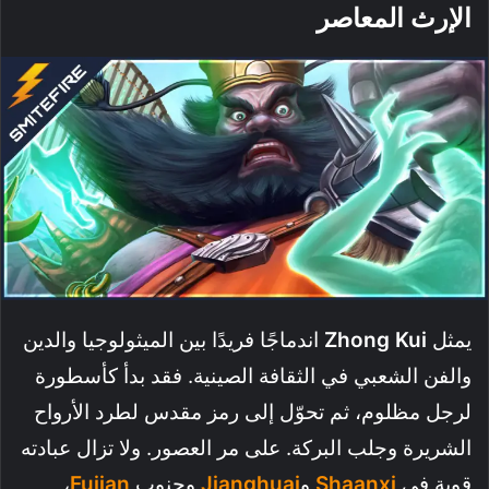
الإرث المعاصر
يمثل
Zhong Kui
اندماجًا فريدًا بين الميثولوجيا والدين
والفن الشعبي في الثقافة الصينية. فقد بدأ كأسطورة
لرجل مظلوم، ثم تحوّل إلى رمز مقدس لطرد الأرواح
الشريرة وجلب البركة. على مر العصور. ولا تزال عبادته
قوية في
Shaanxi
و
Jianghuai
وجنوب
Fujian
،