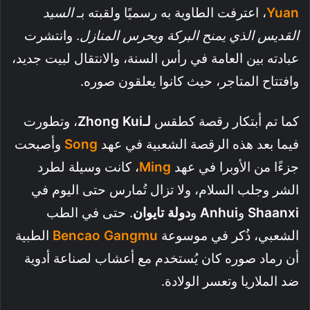
Yuan
، اعترفت الطاوية به رسميًا ولقبته بـ
السيد
القديس الذي يمنح البركة ويحرس المنازل
. وانتشرت
عبادته بين العامة في رأس السنة، والانتقال لبيت جديد،
وافتتاح المتاجر، حيث كانوا يعلقون صوره.
كما تم أبتكار رقصة كطقس
لـZhong Kui
، وتطورت
فيما بعد هذه الرقصة الشعبية في عهد
Song
وأصبحت
جزءًا من الأوبرا في عهد
Ming
، كانت وسيلة لطرد
الشر وجلب السلام، ولا تزال تُمارس حتى اليوم في
Shaanxi
و
Anhui
و
دولة تايوان
. حتى في الطب
الشعبي، ذُكر في موسوعة
Bencao Gangmu
الطبية
أن رماد صوره كان يُستخدم مع أعشاب لصناعة أدوية
ضد الملاريا وتعسر الولادة.