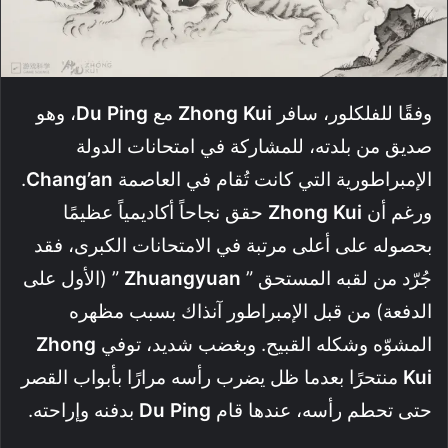
وفقًا للفلكلور، سافر
Zhong Kui
مع
Du Ping
، وهو
صديق من بلدته، للمشاركة في امتحانات الدولة
الإمبراطورية التي كانت تُقام في العاصمة
Chang’an
.
ورغم أن
Zhong Kui
حقق نجاحاً أكاديمياً عظيمًا
بحصوله على أعلى مرتبة في الامتحانات الكبرى، فقد
جُرّد من لقبه المستحق ”
Zhuangyuan
” (الأول على
الدفعة) من قبل الإمبراطور آنذاك بسبب مظهره
المشوّه وشكله القبيح. وبغضب شديد، توفي
Zhong
Kui
منتحرًا بعدما ظل يضرب رأسه مرارًا بأبواب القصر
حتى تحطم رأسه، عندها قام
Du Ping
بدفنه وإراحته.