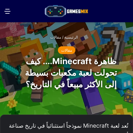
بحث عن
الق
الرئيسية
/
مقالات
مقالات
ظاهرة Minecraft.... كيف
تحولت لعبة مكعبات بسيطة
إلى الأكثر مبيعاً في التاريخ؟
تُعد لعبة Minecraft نموذجاً استثنائياً في تاريخ صناعة