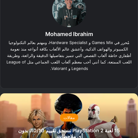
Mohamed Ibrahim
مُحرر في Games Mix و Hardware Specialist، ومهتم بعالم التكنولوجيا
الكمبيوتر والهواتف الذكية، وأعشق عالم الألعاب بكافة أنواعه منذ نعومة
أظفاري خاصًة ألعاب القصص التي تتميز بتفاصيلها الدقيقة والرائعة، وطريقة
اللعب الممتعة، كما أنني أحب معظم ألعاب اللعب الجماعي مثل League of
Legends و Valorant.
‫X
فيسبوك
لينكدإن
انستقرام
مقالات
15 لعبة PlayStation 2 تستحق تقييم 10/10، بدون
أي ملاحظات.