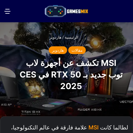
بحث عن
الق
الرئيسية
/
هاردوير
مقالات
هاردوير
MSI تكشف عن أجهزة لاب
توب جديد بـ RTX 50 في CES
2025
لطالما كانت
MSI
علامة فارقة في عالم التكنولوجيا،