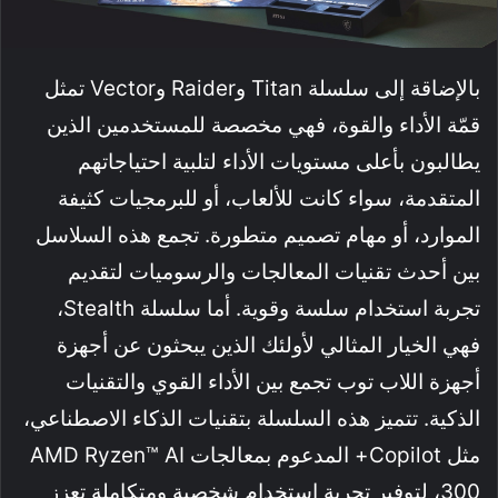
بالإضاقة إلى سلسلة Titan وRaider وVector تمثل
قمّة الأداء والقوة، فهي مخصصة للمستخدمين الذين
يطالبون بأعلى مستويات الأداء لتلبية احتياجاتهم
المتقدمة، سواء كانت للألعاب، أو للبرمجيات كثيفة
الموارد، أو مهام تصميم متطورة. تجمع هذه السلاسل
بين أحدث تقنيات المعالجات والرسوميات لتقديم
تجربة استخدام سلسة وقوية. أما سلسلة Stealth،
فهي الخيار المثالي لأولئك الذين يبحثون عن أجهزة
أجهزة اللاب توب تجمع بين الأداء القوي والتقنيات
الذكية. تتميز هذه السلسلة بتقنيات الذكاء الاصطناعي،
مثل Copilot+ المدعوم بمعالجات AMD Ryzen™ AI
300، لتوفير تجربة استخدام شخصية ومتكاملة تعزز