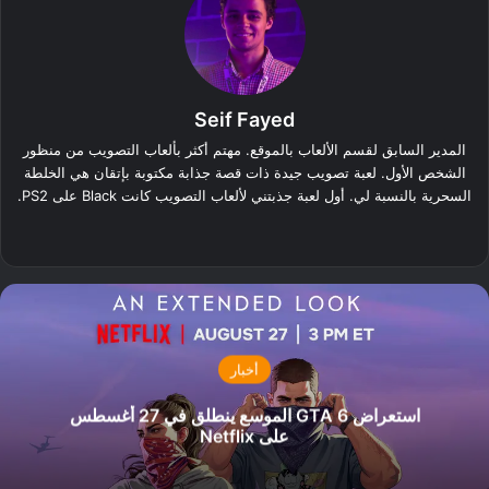
Seif Fayed
المدير السابق لقسم الألعاب بالموقع. مهتم أكثر بألعاب التصويب من منظور
الشخص الأول. لعبة تصويب جيدة ذات قصة جذابة مكتوبة بإتقان هي الخلطة
السحرية بالنسبة لي. أول لعبة جذبتني لألعاب التصويب كانت Black على PS2.
‫X
فيسبوك
لينكدإن
أخبار
استعراض GTA 6 الموسع ينطلق في 27 أغسطس
على Netflix