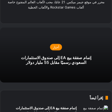
محرر في موقع جيمز ميكس. 21 عامًا، محب لألعاب العالم المفتوح خاصة
ألعاب Rockstar Games والألعاب الخطية
‫X
فيسبوك
لينكدإن
انستقرام
أخبار
إتمام صفقة بيع EA إلى صندوق الاستثمارات
السعودي رسميًا مقابل 55 مليار دولار
إقرأ ايضاً
إتمام صفقة بيع EA إلى صندوق الاستثمارات