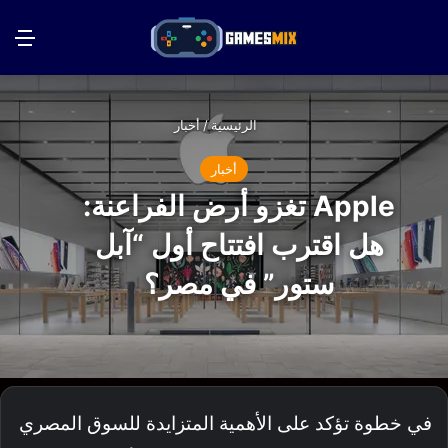
بحث عن
الق
الرئيسية
/
أخبار
أخبار
Apple تغزو أرض الفراعنة:
هل اقترب افتتاح أول “آبل
ستور” في مصر؟
في خطوة تؤكد على الأهمية المتزايدة للسوق المصري