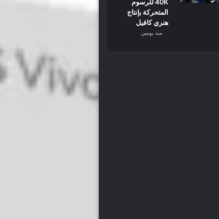
40K للرسوم
المتحركة بإنتاج
هنري كافيل
منذ يومين