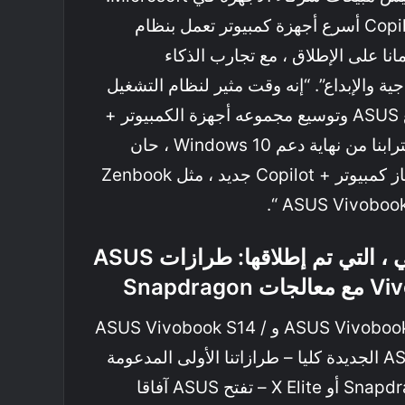
“تعد أجهزة الكمبيوتر + Copilot أسرع أجهزة كمبيوتر تعمل بنظام
اء وأمانا على الإطلاق ، مع تجارب الذكاء
جية والإبداع”. “إنه وقت مثير لنظام التشغيل
Windows 11 وشراكتنا مع ASUS وتوسيع مجموعه أجهزة الكمبيوتر +
Copilot الخاصة بها. مع اقترابنا من نهاية دعم Windows 10 ، حان
الوقت الآن للترقية إلى جهاز كمبيوتر + Copilot جديد ، مثل Zenbook
، التي تم إطلاقها
:
طرازات
ASUS
Vi
مع معالجات
Snapdragon
مع تقديم طرازات ASUS Vivobook 14/16 و ASUS Vivobook S14 /
S16 و ASUS Zenbook A14 الجديدة كليا – طرازاتنا الأولى المدعومة
بأحدث معالجات Snapdragon® X أو X Elite – تفتح ASUS آفاقا