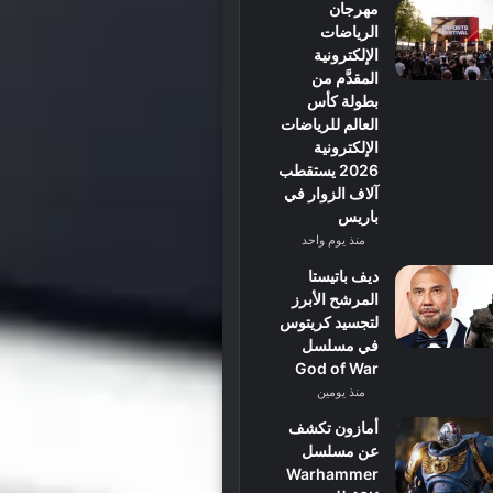
مهرجان
الرياضات
الإلكترونية
المقدَّم من
بطولة كأس
العالم للرياضات
الإلكترونية
2026 يستقطب
آلاف الزوار في
باريس
منذ يوم واحد
ديف باتيستا
المرشح الأبرز
لتجسيد كريتوس
في مسلسل
God of War
منذ يومين
أمازون تكشف
عن مسلسل
Warhammer