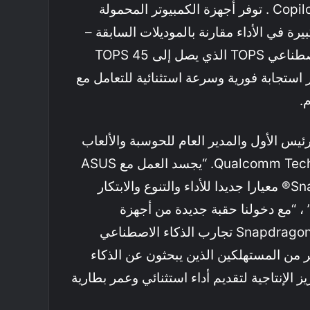
جديدة لأجهزة كمبيوتر + Copilot . توفر أجهزة الكمبيوتر المحمولة
 ASUS قفزة كبيرة في الأداء مقارنة بالموديلات السابقة –
بما في ذلك أداء الذكاء الاصطناعي TOPS الذي يصل إلى 45 TOPS
 استجابة فورية وسرعة استثنائية للتعامل مع
.
رئيس الأول والمدير العام للحوسبة والألعاب
في شركة Qualcomm Technologies، Inc. “يجسد العمل مع ASUS
كيف تضع تقنية Snapdragon® معيارا جديدا للأداء والتنوع والابتكار
، “مع دخولنا حقبة جديدة من أجهزة
الكمبيوتر ، يوسع معالج Snapdragon X تجارب الذكاء الاصطناعي
من المستهلكين الذين يبحثون عن الذكاء
الإنتاجية لتقديم أداء استثنائي وعمر بطارية