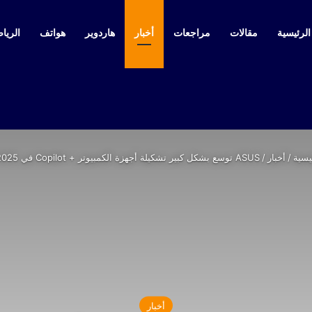
لرئيسية
مقالات
مراجعات
أخبار
هاردوير
هواتف
الرياض
يسية
/
أخبار
/
ASUS توسع بشكل كبير تشكيلة أجهزة الكمبيوتر + Copilot في CES 2025
أخبار