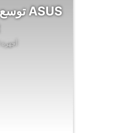
ASUS ت
أجهزة ا