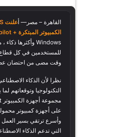
القاهرة – مصر— أ
الكمبيوتر المبتكرة + Copilot
Windows وأكثرها ذك
للمستخدمين في كل قطاع –
وقت مضى من احتضان عصر ا
نظرا لأن الذكاء الاصطناع
التكنولوجيا وتوقعاتهم لما
على أجهزة كمبيوتر محمولة 
وأسرع ترتقي بسير العمل 