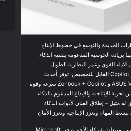
ازات الجديدة والتوسع في خطوط الإنتاج
 تؤكد ASUS التزامها بريادة الحوسبة المدعومة بتقنية الذكاء
الأداء القوي وعمر البطارية الطويل
والتصميمات المتميزة و زر Copilot القابل للتخصيص، توفر أحدث
أجهزة الكمبيوتر ASUS Vivobook و Zenbook + Copilot سرعة وقوة
 تجربة الإنتاجية والإبداع المدعوم بالذكاء
ه مثيل – إطلاق العنان لأدوات الذكاء
بسط المهام وتعزز الإنتاجية وتعزز الأمان
قال مارك لينتون ، نائب رئيس مبيعات شركاء الأجهزة في Microsoft: