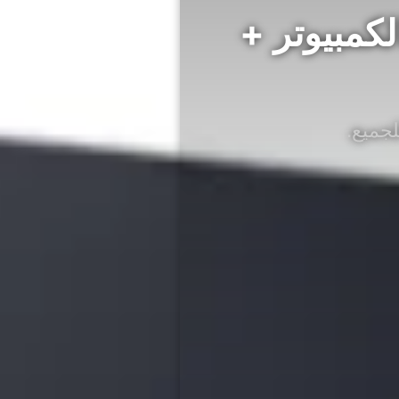
لكمبيوتر +
لجميع.