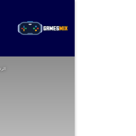
ا
الرئ