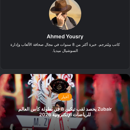
Ahmed Yousry
كاتب ومُترجم. خبرة أكثر من 8 سنوات في مجال صحافة الألعاب وإدارة
السوشيال ميديا.
‫X
فيسبوك
انستقرام
أخبار
Zubair يحصد لقب تيكين 8 في بطولة كأس العالم
للرياضات الإلكترونية 2026