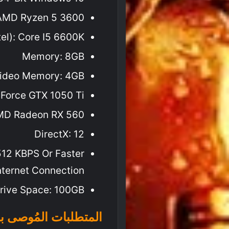
 AMD Ryzen 5 3600
tel): Core I5 6600K
Memory: 8GB
ideo Memory: 4GB
eForce GTX 1050 Ti
AMD Radeon RX 560
DirectX: 12
512 KBPS Or Faster
nternet Connection
rive Space: 100GB
المتطلبات المُوصى بها