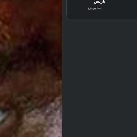
باريس
منذ يومين