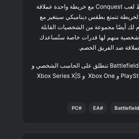
ستُقدم لك نمط لعب Conquest مع خريطة واحدة عملاقة
لطبع تلك الخريطة تتمتع بطقس ديناميكي سيتغير مع
قدم لك أيضًا مجموعة من الشخصيات القابلة
Specialis) وكل شخصية منهم لها قدرات خاصة ستُساعدك
ملاقة ضد الفريق الخصم.
النسخة النهائية من Battlefield 2042 تنطلق على الحاسب الشخصي و
PlayStation 4 و PlayStation 5 و Xbox One و Xbox Series X|S
PC
EA
Battlefie