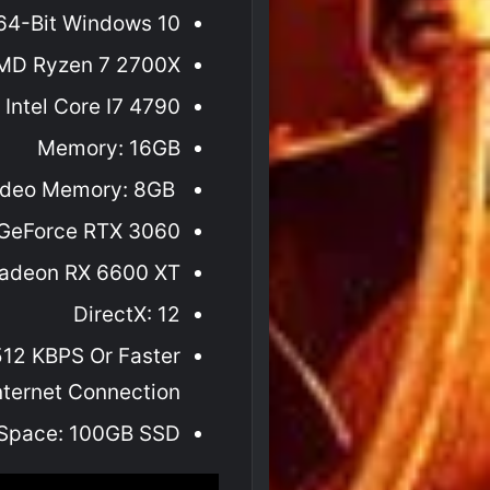
64-Bit Windows 10
AMD Ryzen 7 2700X
: Intel Core I7 4790
Memory: 16GB
Video Memory: 8GB
a GeForce RTX 3060
Radeon RX 6600 XT
DirectX: 12
512 KBPS Or Faster
nternet Connection
 Space: 100GB SSD