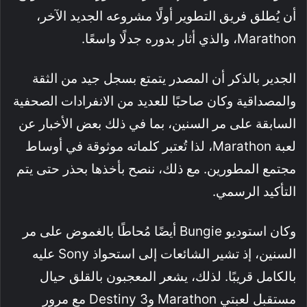
أن يُطلق فريق التطوير أولًا مشروعه الجديد الآخر،
Marathon، والذي أثار بدوره جدلًا واسعًا.
الجدير بالذكر أن المصدر يتمتع بسجل جيد من الثقة
والمصداقية وكان صاحبًا للعديد من الانفرادات الصحفية
السابقة على مر السنين، بما في ذلك بعض الأخبار عن
لعبة Marathon، لذا تُعتبر كلماته موثوقة في أوساط
مجتمع المطورين. مع ذلك، ننصح بأخذها بحذر حتى يتم
التأكيد الرسمي.
وكان استوديو Bungie أيضًا مُحاطًا بالغموض على مر
السنين، إذ تشير الشائعات إلى استحواذ Sony عليه
بالكامل قريبًا. لذلك، يشعر المعجبون بالقلق حيال
مستقبل لعبتي Marathon وDestiny 3 مع مرور