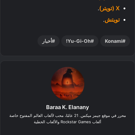
X (تويتر)
.
تويتش
.
Konami
Yu-Gi-Oh!
أخبار
Baraa K. Elanany
محرر في موقع جيمز ميكس. 21 عامًا، محب لألعاب العالم المفتوح خاصة
ألعاب Rockstar Games والألعاب الخطية
‫X
فيسبوك
لينكدإن
انستقرام