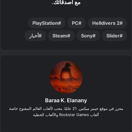
مع اصدقائك.
PlayStation
PC
Helldivers 2
Slider
Sony
Steam
أخبار
Baraa K. Elanany
محرر في موقع جيمز ميكس. 21 عامًا، محب لألعاب العالم المفتوح خاصة
ألعاب Rockstar Games والألعاب الخطية
‫X
فيسبوك
لينكدإن
انستقرام