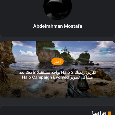
Abdelrahman Mostafa
أخبار
تقرير: ريميك Halo 2 يواجه مستقبلًا غامضًا بعد
مشاكل تطوير Halo Campaign Evolved
إقرأ ايضاً