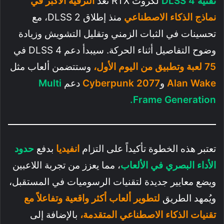
تقنية DLSS 4
لكروت RTX تٌعد
الترقية الأكبر في
نماذج الذكاء الاصطناعي
منذ إطلاق DLSS 2، مع
تحسينات في الثبات الزمني وتقليل التشويش وزيادة
وضوح التفاصيل أثناء الحركة. سيبدأ دعم DLSS 4 في
75 لعبة وتطبيق من اليوم الأول،
وستتضمن ألعاب مثل
Alan Wake
و
Cyberpunk 2077
دعم
Multi
Frame Generation.
تعتبر هذه الخطوة تأكيداً على التزام
انفيديا
بدفع
حدود
الأداء البصري في الألعاب
، مما يعزز من تجربة اللاعبين
ويضع معايير جديدة لتقنيات الرسوميات في المستقبل،
ويُمهد الطريق
لتطوير ألعاب أكثر واقعية وتفاعلاً مع
تقنيات الذكاء الاصطناعي المتقدمة،
بالإضافة إلى