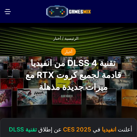
بحث عن
الق
الرئيسية
/
أخبار
أخبار
تقنية DLSS 4 من انفيديا
قادمة لجميع كروت RTX مع
ميزات جديدة مذهلة
أعلنت
انفيديا
في
CES 2025
عن إطلاق
تقنية DLSS