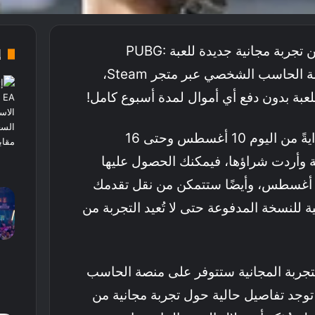
كشف استوديو Krafton عن تجربة مجانية جديدة للعبة PUBG:
إ
Battlegrounds على منصة الحاسب الشخصي عبر متجر Steam،
عبة بدون دفع أي أموال لمدة أسبوع كامل!
التجربة المجانية متوفرة بدايةً من اليوم 10 أغسطس وحتى 16
 وأردت شراؤها، فيمكنك الحصول عليها
سعر 30 دولار بعد يوم 16 أغسطس، وأيضًا ستتمكن من نقل تقدمك
 للنسخة المدفوعة حتى لا تُعيد التجربة من
Kraf أكد أن التجربة المجانية ستتوفر على منصة الحاسب
جد تفاصيل حالية حول تجربة مجانية من