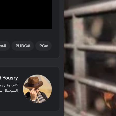
am
PUBG
PC
 Yousry
السوشيال ميد
‫X
فيسبوك