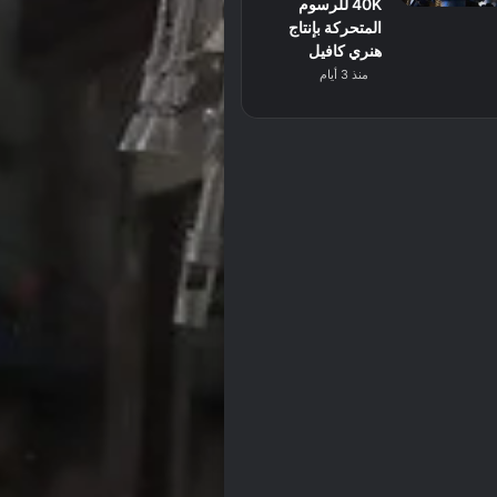
40K للرسوم
المتحركة بإنتاج
هنري كافيل
منذ 3 أيام