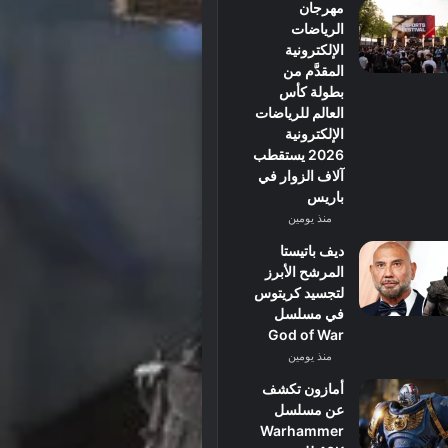
مهرجان
الرياضات
الإلكترونية
المقدَّم من
بطولة كأس
العالم للرياضات
الإلكترونية
2026 يستقطب
آلاف الزوار في
باريس
منذ يومين
ديف باتيستا
المرشح الأبرز
لتجسيد كريتوس
في مسلسل
God of War
منذ يومين
أمازون تكشف
عن مسلسل
Warhammer