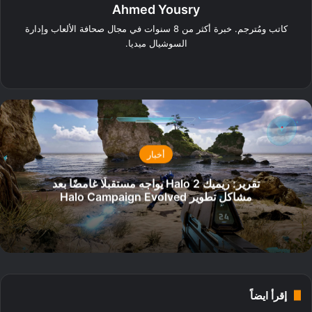
Ahmed Yousry
كاتب ومُترجم. خبرة أكثر من 8 سنوات في مجال صحافة الألعاب وإدارة
السوشيال ميديا.
‫X
فيسبوك
انستقرام
أخبار
تقرير: ريميك Halo 2 يواجه مستقبلًا غامضًا بعد
مشاكل تطوير Halo Campaign Evolved
إقرأ ايضاً