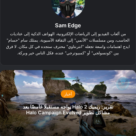
Sam Edge
من ألعاب الفيديو إلى الرياضات الإلكترونية، الهواتف الذكية إلى عتاديات
الحاسب، ومن مسلسلات "الأنمي" إلى الثقافة الآسيوية، يمتلك سام "حسام"
ايدج اهتمامات واسعة تجعله "انترنتاوي" محترف ستجده في كل مكان. لا فرق
بين "كونسولجي" أو "كمبيوترجي" عنده، فكل الناس خير وبركة.
أخبار
تقرير: ريميك Halo 2 يواجه مستقبلًا غامضًا بعد
مشاكل تطوير Halo Campaign Evolved