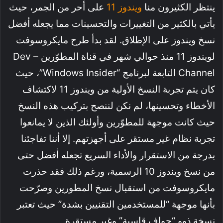
ينتظر الكثيرون منا
ويندوز 11
على أحر من الجمر، حيث
يأتي بالكثير من التغييرات والتحسينات مما يجعله أفضل
نسخ ويندوز على الإطلاق. لقد بدأ طرح مايكروسوفت
لويندوز 11 منذ حوالي شهر في قناة المطوّرين – Dev
Channel التابعة لبرنامج “Windows Insider”، حيث
كان يتم تجربة النسخ الأولية من ويندوز 11 لاكتشاف
الأخطاء وتحسينها، لم نكن لننصح بتركيب هذه النسخ
حيث كانت موجهة للمطوّرين وأولئك الذين لا يمانعوا
تجربة نظام غير مستقر على أجهزتهم. إلا أننا تفاجئنا
بدرجة من الاستقرار والأداء السريع تجعله أفضل حتى
من نسخ ويندوز 10 الرسمية، ورغم ذلك فقد حذرت
مايكروسوفت من استقبال نسخ المطورين وصرّحت
بأنها موجهة “للمستخدمين التقنيين بشدة” حيث تعتبر
نسخة ذوو “حواف قاسية” وغير مستقرة.