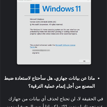
ماذا عن بيانات جهازي، هل سأحتاج لاستعادة ضبط
المصنع من أجل إتمام عملية الترقية؟
في الحقيقة لا، لن تحتاج لحذف أي بيانات من جهازك
عند تحديثك لويندوز 11؛ ولكن إذا أردت الرجوع لويندوز