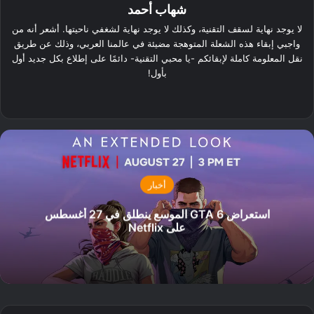
شهاب أحمد
لا يوجد نهاية لسقف التقنية، وكذلك لا يوجد نهاية لشغفي ناحيتها. أشعر أنه من
واجبي إبقاء هذه الشعلة المتوهجة مضيئة في عالمنا العربي، وذلك عن طريق
نقل المعلومة كاملة لإبقائكم -يا محبي التقنية- دائمًا على إطلاع بكل جديد أول
بأول!
‫X
فيسبوك
لينكدإن
بيهانس
ستيم
أخبار
استعراض GTA 6 الموسع ينطلق في 27 أغسطس
على Netflix