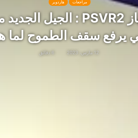
مراجعات
هاردوير
مراجعة جهاز PSVR2 : الجيل ال
ي يرفع سقف الطموح لما هو
12 مارس، 2023
6 دقائق