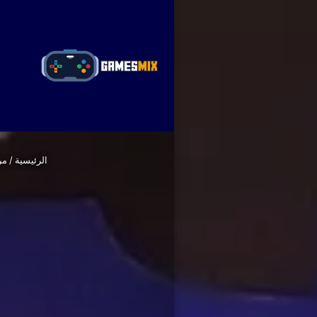
ا
الرئيسية
/
مر