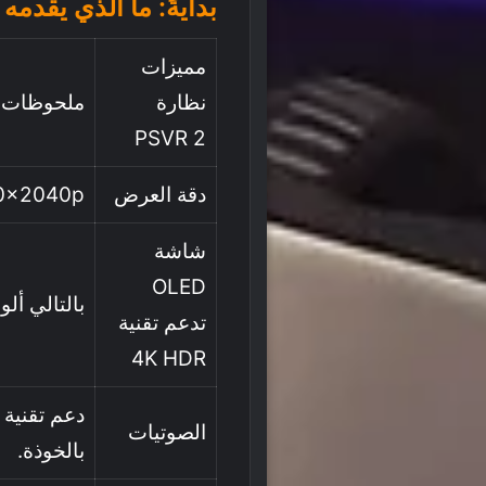
بدايةً: ما الذي يقدمه
مميزات
نظارة
ملحوظات ج
PSVR 2
دقة العرض
2000x2040p لك
شاشة
OLED
بالتالي ألو
تدعم تقنية
4K HDR
دعم تقنية 
الصوتيات
بالخوذة.