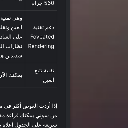
560 جرام
وهي تقنية 
دعم تقنية
العين وتق
Foveated
على العتاد
Rendering
نظارات الو
شديدين هنا
تقنية تتبع
يمكنك الآن
العين
إذا أردت الغوص أكثر في مق
من سوني يمكنك قراءة مقا
سريعة على الجدول أعلاه يم