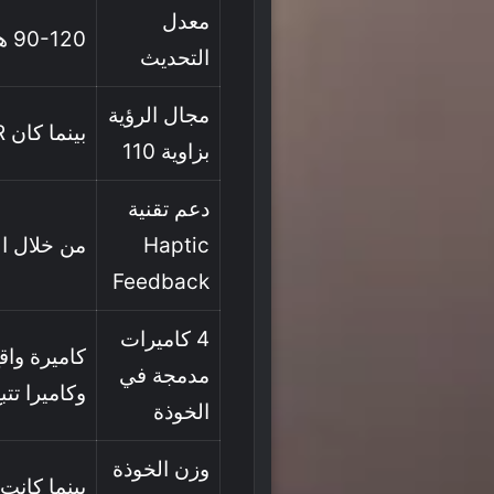
معدل
90-120 هرتز.
التحديث
مجال الرؤية
بينما كان PSVR الأول 100 درجة فقط.
بزاوية 110
دعم تقنية
Haptic
من خلال ال
Feedback
4 كاميرات
مدمجة في
وكاميرا تت
الخوذة
وزن الخوذة
بينما كانت الخو