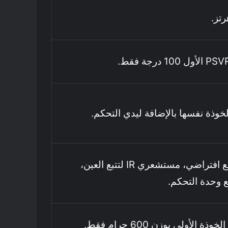
خوذة نفسها بالإضافة ليدي التحكم.
كاميرة واقع افتراضي، مستشعري IR لتتبع العين،
بع وحدة التحكم.
ذة الأولى بوزن 600 جرام فقط.