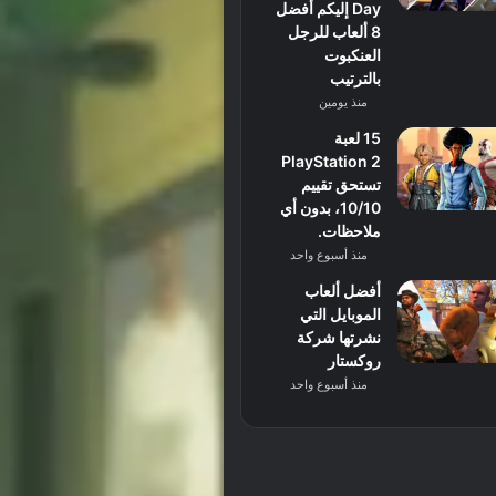
Day إليكم أفضل
8 ألعاب للرجل
العنكبوت
بالترتيب
منذ يومين
15 لعبة
PlayStation 2
تستحق تقييم
10/10، بدون أي
ملاحظات.
منذ أسبوع واحد
أفضل ألعاب
الموبايل التي
نشرتها شركة
روكستار
منذ أسبوع واحد