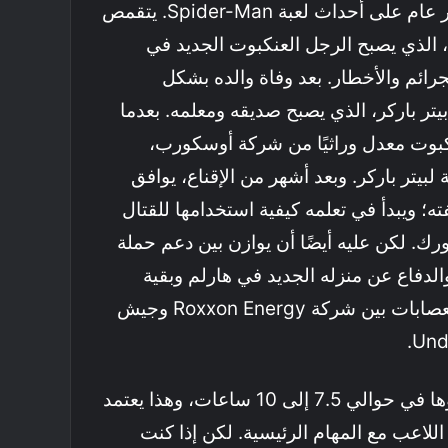
تدور أحداث اللعبة بعد مرور عام على أحداث لعبة Spider-Man. يتقمص
، الذي يصبح الرجل العنكبوت الجديد في
جرائم والأخطار. بعد وفاة والده بشكل
تر باركر، الذي يصبح صديقه ومعلمه. بعدما
كبوت معدل وراثيًا من شركة أوسكورب،
يتر باركر. وبعد أشهر من الإقناع، يوافق
ته؛ ويبدأ في تعلمه كيفية استخدامها للقتال
رك. لكن عليه أيضًا أن يوازن بين دعم حملة
لدفاع عن منزله الجديد في هارلم وبقية
مدينة نيويورك من حرب العصابات بين شركة Roxxon Energy وجيش
القصة الرئيسية يمكن إنهاؤها في حوالي 7.5 إلى 10 ساعات، وهذا يعتمد
لاعب مع المهام الرئيسية. لكن إذا كنت