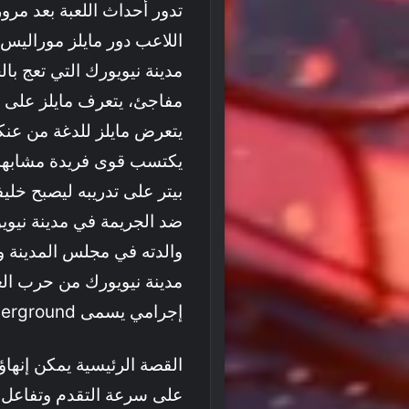
اللاعب دور مايلز موراليس
مدينة نيويورك التي تعج بال
مفاجئ، يتعرف مايلز على بي
يتعرض مايلز للدغة من عن
يكتسب قوى فريدة مشابهة لب
بيتر على تدريبه ليصبح خليف
ضد الجريمة في مدينة نيويو
والدته في مجلس المدينة وا
إجرامي يسمى Underground.
على سرعة التقدم وتفاعل ال