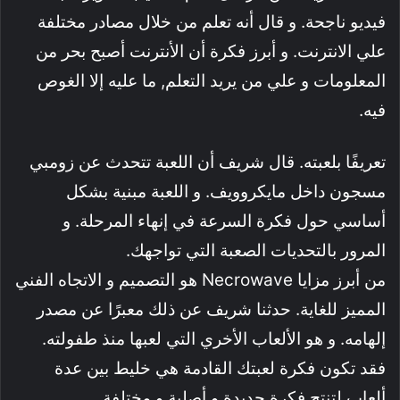
فيديو ناجحة. و قال أنه تعلم من خلال مصادر مختلفة
علي الانترنت. و أبرز فكرة أن الأنترنت أصبح بحر من
المعلومات و علي من يريد التعلم, ما عليه إلا الغوص
فيه.
تعريفًا بلعبته. قال شريف أن اللعبة تتحدث عن زومبي
مسجون داخل مايكروويف. و اللعبة مبنية بشكل
أساسي حول فكرة السرعة في إنهاء المرحلة. و
المرور بالتحديات الصعبة التي تواجهك.
من أبرز مزايا Necrowave هو التصميم و الاتجاه الفني
المميز للغاية. حدثنا شريف عن ذلك معبرًا عن مصدر
إلهامه. و هو الألعاب الأخري التي لعبها منذ طفولته.
فقد تكون فكرة لعبتك القادمة هي خليط بين عدة
ألعاب لتنتج فكرة جديدة و أصلية و مختلفة.