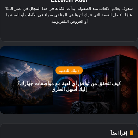
شغوف بعالم الالعاب منذ الطفولة. بدأت الكتابة في هذا المجال في عمر الـ15
عامًا. أفضل القصة التي تترك أثرها في المتلقي سواء في الألعاب أو السينيما
أو العروض التلفزيونية.
‫X
فيسبوك
لينكدإن
دليلك للتقنية
كيف تتحقق من توافق أي لعبة مع مواصفات جهازك؟
إليك أسهل الطرق
إقرأ ايضاً