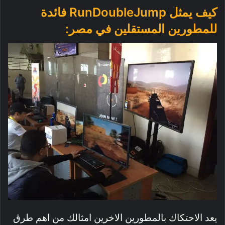
كيف يمثل RunDoubleJump فائدة
للمطورين المستقلين في مصر:
يعد الاحتكاك بالمطورين الاخرين امثالك من اهم طرق