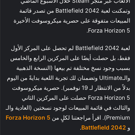
الألعاب عبر متجر Steam خلال الأسبوع الماضي
وتمكنت لعبة Battlefield 2042 من تصدر قائمة
المبيعات متفوقة على حصرية ميكروسوفت الأخيرة
Forza Horizon 5.
لعبة Battlefield 2042 لم تحصل على المركز الأول
فقط، بل حصلت أيضًا على المركزين الرابع والخامس
بسبب وجود نسخ مختلفة تم بيعها (النسخة الذهبية
والـUltimate وتضمنان لك تجربة اللعبة بدايةً من اليوم
بدلاً من الانتظار لـ 19 نوفمبر). حصرية ميكروسوفت
Forza Horizon 5 حصلت على المركزين الثاني
والثالث في قائمة المبيعات لوجود نسختين (العادية والـ
Premium). اقرأ مراجعتنا لكلٍ من
Forza Horizon 5
و
Battlefield 2042
.