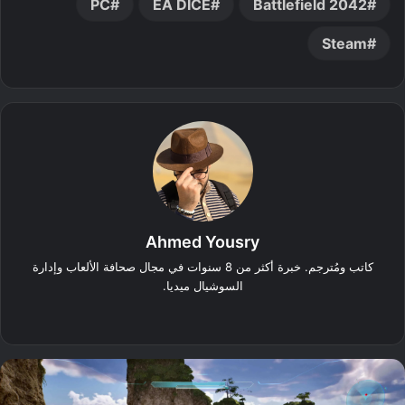
PC
EA DICE
Battlefield 2042
Steam
Ahmed Yousry
كاتب ومُترجم. خبرة أكثر من 8 سنوات في مجال صحافة الألعاب وإدارة
السوشيال ميديا.
‫X
فيسبوك
انستقرام