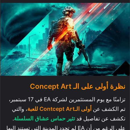
نظرة أولى على الـ Concept Art
تزامنًا مع يوم المستثمرين لشركة EA في 17 سبتمبر،
تم الكشف عن
أولى الـContcept Art للعبة
، والتي
تكشف عن تفاصيل قد
تثير حماس عشاق السلسلة
.
على الرغم من أن EA لم تحدد المدينة التي تستند إليها