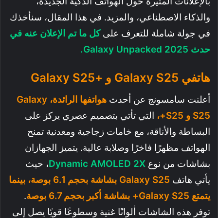
بالإعلانات المثيرة حول الهواتف الذكية الجديدة،
والذكاء الاصطناعي، والمزيد. في هذا المقال، سنأخذك
في جولة شاملة للتعرف على
كل ما تم الإعلان عنه في
حدث Galaxy Unpacked 2025.
هاتفي Galaxy S25 و +Galaxy S25
أعلنت سامسونج عن أحدث
هواتفها الرائدة، Galaxy
S25 و S25+،
التي تأتي بتصميم عصري يركز على
البساطة والأناقة، مع خامات زجاجية ومعدنية تمنح
الهواتف مظهرًا فاخرًا وصلابة عالية. يتميز الجهازان
بشاشات من نوع
Dynamic AMOLED 2X
، حيث
يأتي هاتف
Galaxy S25 بشاشة بحجم 6.1 بوصة، بينما
يتمتع Galaxy S25+ بشاشة أكبر بحجم 6.7 بوصة
.
توفر هذه الشاشات ألوانًا غنية وسطوعًا قويًا يصل إلى