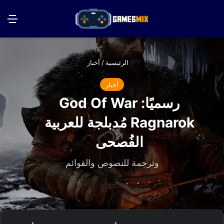
بحث عن
الق
الرئيسية
/
أخبار
أخبار
رسميًا: God Of War
Ragnarok مُدبلجة للعربية
الفُصحى
وترجمة للنصوص والقوائم