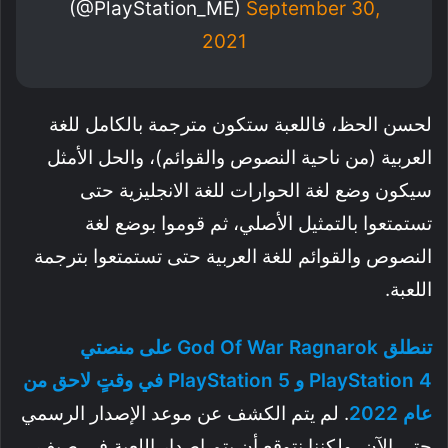
(@PlayStation_ME)
September 30,
2021
لحسن الحظ، فاللعبة ستكون مترجمة بالكامل للغة
العربية (من ناحية النصوص والقوائم)، والحل الأمثل
سيكون وضع لغة الحوارات للغة الانجليزية حتى
تستمتعوا بالتمثيل الأصلي، ثم قوموا بوضع لغة
النصوص والقوائم للغة العربية حتى تستمتعوا بترجمة
اللعبة.
تنطلق God Of War Ragnarok على منصتي
PlayStation 4 و PlayStation 5 في وقتٍ لاحق من
عام 2022
. لم يتم الكشف عن موعد الإصدار الرسمي
حتى الآن، ولكننا نتوقع أن يتم إصدار اللعبة في صيف