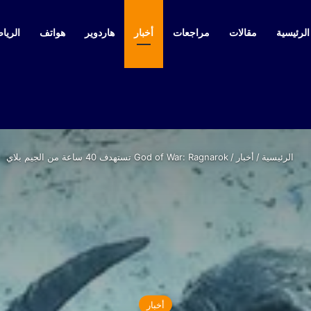
لرئيسية
مقالات
مراجعات
أخبار
هاردوير
هواتف
الرياض
الرئيسية
/
أخبار
/
God of War: Ragnarok تستهدف 40 ساعة من الجيم بلاي
أخبار