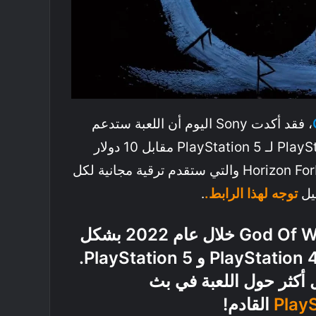
، فقد أكدت Sony اليوم أن اللعبة ستدعم
الترقية من نسخة PlayStation 4 لـ PlayStation 5 مقابل 10 دولار
على عكس Horizon Forbidden West والتي ستقدم ترقية مجانية لكل
صيل
توجه لهذا الرابط.
.
تتوفر God Of War Ragnarok خلال عام 2022 بشكل
حصري على منصتي PlayStation 4 و PlayStation 5.
أكثر حول اللعبة في بث
Play
القادم!