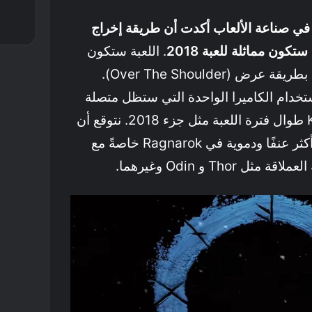
 في صناعة الألعاب أكدت أن طريقة إخراج
. اللعبة ستكون
من منظور الشخص الثالث بطريقة عرض (Over The Shoulder).
ستخدام الكاميرا الواحدة التي ستظل متصلة
بشخصيتنا المحبوبة Kratos طوال فترة اللعبة مثل جزء 2018. نتوقع أن
تكون المشاهد السينمائية أكثر عنفًا ودموية في Ragnarok خاصةً مع
Thor و Odin وغيرهما.