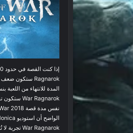
War Ragnarok تجربة لا تُنسى ونتوقع أن تتفوق على جزء 2018.