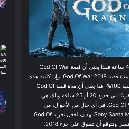
إذا كنت القصة في حدود 40 ساعة فهذا يعني أن قصة God Of War
Ragnarok ستكون ضعف مدة قصة God Of War 2018. وإذا كانت هذه
المدة للانتهاء من اللعبة بنسبة 100%، هذا يعني أن مدة قصة God Of
War Ragnarok ستكون تقريبًا في حدود 20 أو 25 ساعة وتلك هي
نفس مدة قصة God Of War 2018. في أي حال من الأحوال، من
الواضح أن استوديو Sony Santa Monica يهدف لجعل تجربة God Of