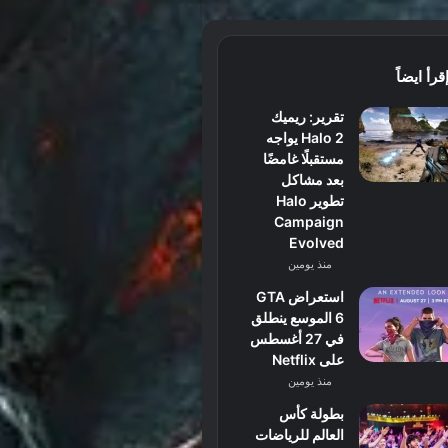
قرأ ايضاً
تقرير: ريميك
Halo 2 يواجه
مستقبلًا غامضًا
بعد مشاكل
تطوير Halo
Campaign
Evolved
منذ يومين
استعراض GTA
6 الموسع ينطلق
في 27 أغسطس
على Netflix
منذ يومين
بطولة كأس
العالم للرياضات