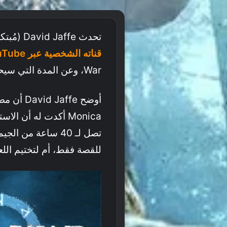
تحدث David Jaffe (مُبتكر سلسلة God Of War)
قناته الشخصية عبر YouTube
War، وعن المدة التي سيحتاجها اللاعبين للانتهاء من تختيم اللعبة!
للقصة فقط، أم لتختيم اللعبة بنسبة 100% والحصول 