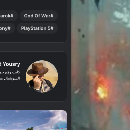
narok
God Of War
ony
PlayStation 5
 Yousry
السوشيال ميد
‫X
فيسبوك