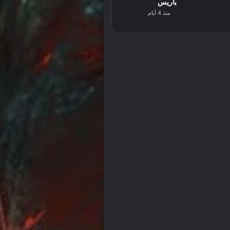
باريس
منذ 4 أيام