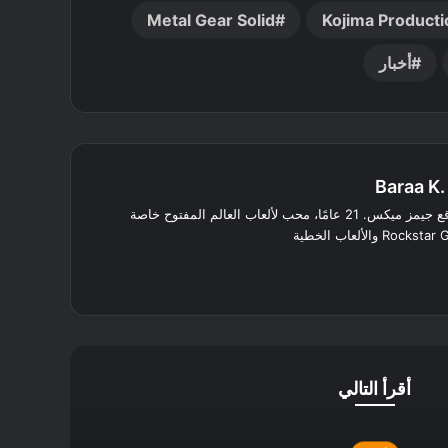
Metal Gear Solid
Kojima Product
أخبار
Baraa K.
محرر في موقع جيمز ميكس. 21 عامًا، محب لألعاب العالم المفتوح خاصة
لينكدإن
انستقرام
أقرأ التالي