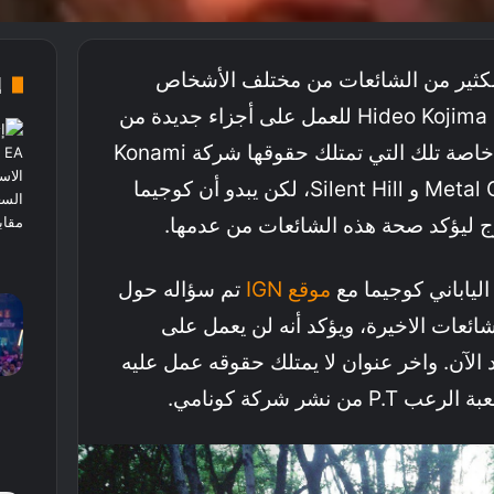
الكثير من الشائعات من مختلف الأشخاص
إ
حول عودة المخرج الياباني Hideo Kojima للعمل على أجزاء جديدة من
سلاسل عمل عليها سابقًا، خاصة تلك التي تمتلك حقوقها شركة Konami
الشهيرة أمثال Metal Gear Solid و Silent Hill، لكن يبدو أن كوجيما
ج ليؤكد صحة هذه الشائعات من عدمها.
الياباني كوجيما مع
موقع IGN
تم سؤاله حول
شائعات الاخيرة، ويؤكد أنه لن يعمل على
د الآن. واخر عنوان لا يمتلك حقوقه عمل عليه
 نشر شركة كونامي.