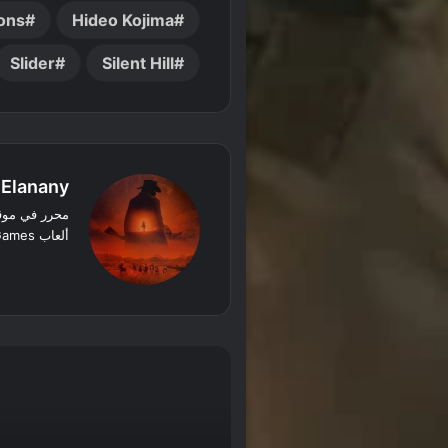
ions
Hideo Kojima
Slider
Silent Hill
 Elanany
ألعاب Rockstar Games والألعاب الخطية
‫X
فيسبوك