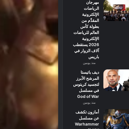
مهرجان
الرياضات
الإلكترونية
المقدَّم من
بطولة كأس
العالم للرياضات
الإلكترونية
2026 يستقطب
آلاف الزوار في
باريس
منذ يومين
ديف باتيستا
المرشح الأبرز
لتجسيد كريتوس
في مسلسل
God of War
منذ يومين
أمازون تكشف
عن مسلسل
Warhammer