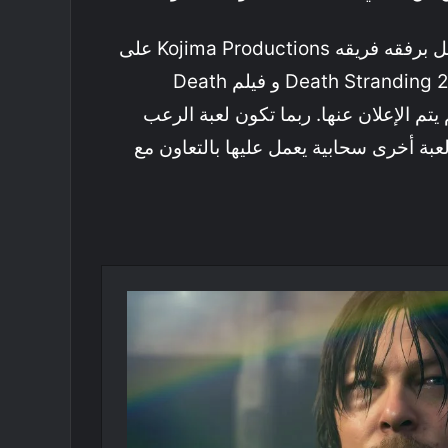
جدير بالذكر أن كوجيما يعمل برفقه فريقه Kojima Productions على
العديد من المشاريع أهمها Death Stranding 2 و فيلم Death
لعبة أخرى سحابية يعمل عليها بالتعاون مع