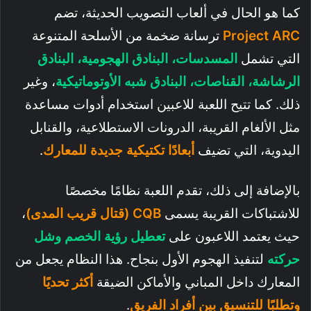
كما هو الحال في ألعاب التصويب الحديثة، تضم
Project ARC
ترسانة ضخمة من الأسلحة المتنوعة
التي تشمل
المسدسات، البنادق الهجومية، البنادق
الرشاشة، القناصات، البنادق شبه الأوتوماتيكية
، وغير
ذلك. كما تتيح اللعبة للاعبين استخدام أدوات مساعدة
مثل الألغام القريبة، الدرونات الاستطلاعية، والقنابل
اليدوية، التي تضيف
أبعادًا تكتيكية جديدة للمعارك
.
بالإضافة إلى ذلك، تقدم اللعبة نظامًا مخصصًا
للاشتباكات القريبة يسمى
CQB (قتال قريب المدى)
،
حيث يعتمد اللاعبون على
تعطيل رؤية الخصم وشل
حركته
لتنفيذ الهجوم الأول بنجاح. هذا النظام يجعل من
المعارك داخل المباني والأماكن الضيقة
أكثر تحديًا
وتطلبًا للتنسيق بين أفراد الفريق
.