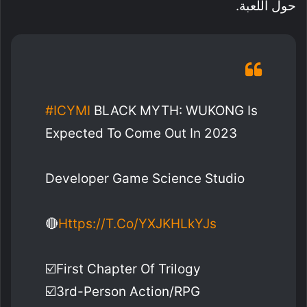
حول اللعبة.
#ICYMI
BLACK MYTH: WUKONG Is
Expected To Come Out In 2023
Developer Game Science Studio
🔴
Https://t.co/YXJKHLkYJs
☑️first Chapter Of Trilogy
☑️3rd-Person Action/RPG