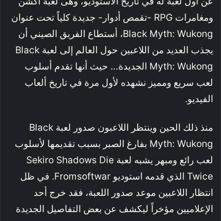
عن أول لعبة له في تاريخ الاستوديو، وهى لعبة أكشن
ومغامرات RPG -تقمص أدوار- جديدة كلياً تحت عنوان
Black Myth: Wukong، أستطاع الفريق الصيني أن
يجذب العديد من اللاعبين حول العالم إلى لعبة Black
Myth: Wukong الجديدة… حيث أنها تقدم أسلوب
لعب سريع ومميز نشهده لأول مرة في تاريخ ألعاب
الفيديو.
منذ ذلك الحين وينتظر اللاعبون صدور لعبة Black
Myth: Wukong بفارغ الصبر بسبب تقديمها لأسلوب
لعب رائع ومبهر يشبه لعبة Sekiro Shadows Die
Twice الذي قدمه استوديو Fromsoftwar. في ظل
انتظار اللاعبين موعد صدور اللعبة، فقد خرج أحد
الإعلاميين مؤخراً ليكشف عن بعض التفاصيل الجديدة