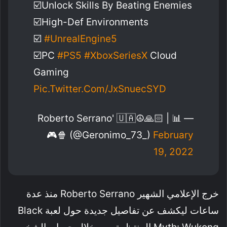
☑️Unlock Skills By Beating Enemies
☑️High-Def Environments
☑️
#UnrealEngine5
☑️PC
#PS5
#XboxSeriesX
Cloud
Gaming
Pic.twitter.com/JxSnuecSYD
— Roberto Serrano' 🇺🇦☮️🙏🏻 | 📊
🎮🍿 (@geronimo_73_)
February
19, 2022
خرج الإعلامي الشهير Roberto Serrano منذ عدة
ساعات ليكشف عن تفاصيل جديدة حول لعبة Black