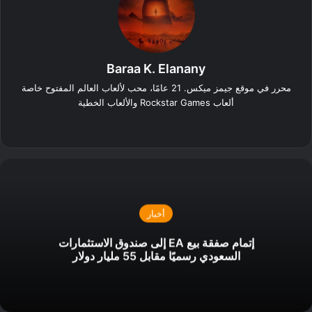
Baraa K. Elanany
محرر في موقع جيمز ميكس. 21 عامًا، محب لألعاب العالم المفتوح خاصة
ألعاب Rockstar Games والألعاب الخطية
‫X
فيسبوك
لينكدإن
انستقرام
أخبار
إتمام صفقة بيع EA إلى صندوق الاستثمارات
السعودي رسميًا مقابل 55 مليار دولار