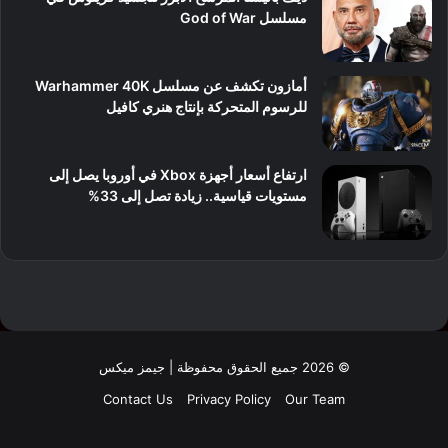
مسلسل God of War
أمازون تكشف عن مسلسل Warhammer 40K
للرسوم المتحركة بإنتاج هنري كافيل
ارتفاع أسعار أجهزة Xbox في أوروبا يصل إلى
مستويات قياسية.. زيادة تصل إلى 33%
© 2026 جميع الحقوق محفوظة | جيمز ميكس
Contact Us
Privacy Policy
Our Team
فيسبوك
‫X
لينكدإن
‫YouTube
انستقرام
‫TikTok