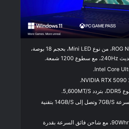
ROG Nebula HDR، من نوع Mini LED، بحجم 18 بوصة،
بحجم 4TB بسرعة 7GB/s وتصل إلى 14GB/s بتقنية
بطارية بحجم 90Whr، مع شاحن فائق السرعة بقدرة