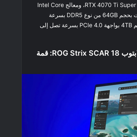
شاشة الحواسيب المكتبية RTX 4070 Ti Super، ومعالج Intel Core
Ultra 9 275HX، مع رامات بحجم 64GB من نوع DDR5 بسرعة
5,600MT/s، وتخزين بحجم 4TB بواجهة PCIe 4.0 بسرعة تصل إلى
المواصفات التقنية للابتوب ROG Strix SCAR 18: قمة