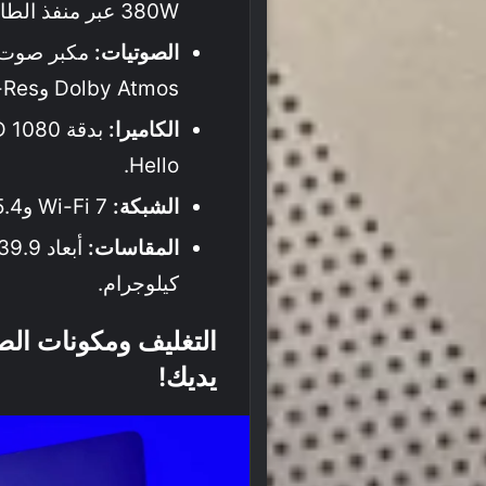
380W عبر منفذ الطاقة، وبقدرة 100W عبر منفذ Type-C.
الصوتيات:
Dolby Atmos وHi-Res.
الكاميرا:
Hello.
الشبكة:
Wi-Fi 7 وBluetooth 5.4.
المقاسات:
كيلوجرام.
يديك!