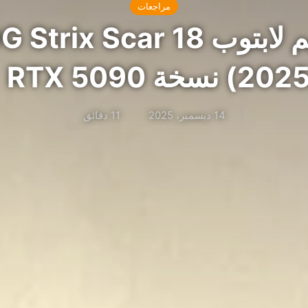
مراجعات
مراجعة وتقييم لابتوب car 18
20) نسخة RTX 5090
14 ديسمبر، 2025
11 دقائق