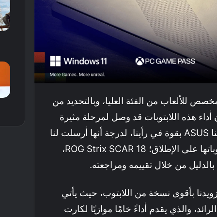
9
8
صص للألعاب من الفئة العليا، وبالتحديد من
 بأن أداء هذه اللابتوبات قد وصل لمرحلة مثيرة
للإعجاب حقًا. تؤيدنا صديقتنا ASUS بقوة في رأينا، لدرجة أنها أرسلت لنا
أحدث نسخة من أقوى لابتوباتها على الإطلاق؛ ROG Strix SCAR 18،
 بالدليل من خلال تقييمه ومراجعته.
علينا ASUS في تزويدنا بأقوى نسخة من اللابتوب، حيث يأتي
كارت شاشة RTX 5090 الرائد، والذي يقدم أداءً خامًا موازيًا لكارت