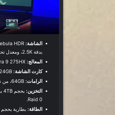
الشاشة:
بدقة 2.5K، ومعدل تحديث 240Hz، مع سطوع 1200 شمعة.
المعالج:
Intel Core Ultra 9 275HX.
كارت الشاشة:
NVIDIA RTX 5090 24GB.
الرامات:
64GB، من نوع DDR5، بتردد 5,600MT/s.
التخزين:
Raid 0.
الطاقة: