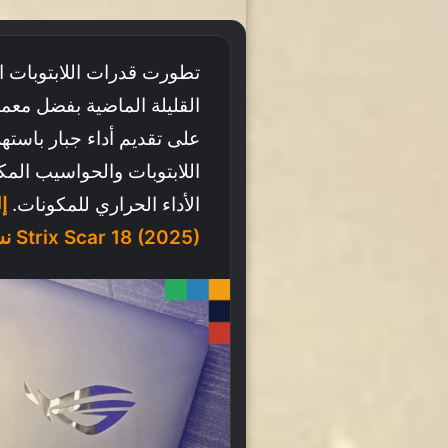
تطورت قدرات اللابتوبات 
القليلة الماضية بفضل معم
على تقديم أداء جبار باسته
اللابتوبات والحواسيب المك
الأداء الحراري للمكونات.
Strix Scar 18 (2025) نسخة RTX 5090: