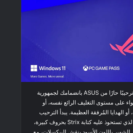
فور شراء اللابتوب، ستجد ترحيبًا حارًا من ASUS بانضمامك لجمهورية
ين العظيمة ROG، سواء على مستوى التغليف الرائع نفسه، أو
و الهدايا المُرفقة العظيمة. يبدأ الترحيب
بصندوق اللابتوب الرمادي الذي تستحوذ عليه كتابة Strix بحروف كبيرة،
 الشهير باللون الأسود بنقش البيكسلات، مع