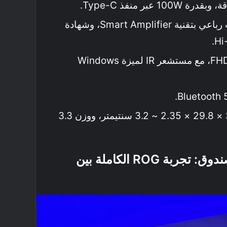
مكبر صوت رباعي بتقنية Smart Amplifier، وشهادة
بدقة 1080 FHD، مع مستشعر IR لميزة Windows
أبعاد 39.9 × 29.8 × 2.35 ~ 3.2 سنتيمتر، ووزن 3.3
التغليف ومكونات الصندوق: تجربة ROG الكاملة بين