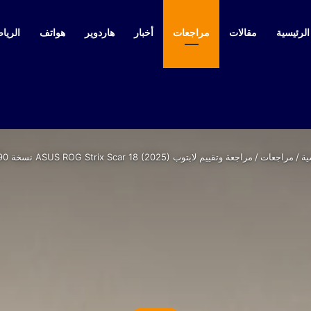
لرئيسية
مقالات
مراجعات
أخبار
هاردوير
هواتف
الرياض
ية
/
مراجعات
/
مراجعة وتقييم لابتوب ASUS ROG Strix Scar 18 (2025) نسخة RTX 5090