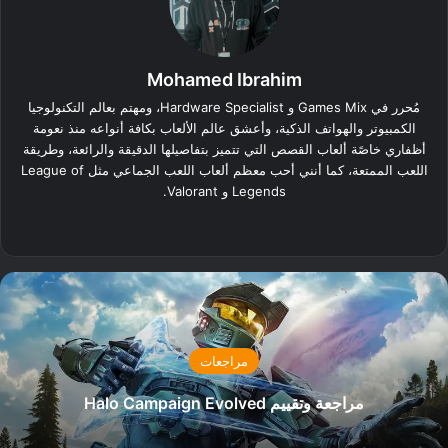
Mohamed Ibrahim
مُحرر في Games Mix و Hardware Specialist، ومهتم بعالم التكنولوجيا
الكمبيوتر والهواتف الذكية، وأعشق عالم الألعاب بكافة أنواعه منذ نعومة
أظفاري خاصًة ألعاب القصص التي تتميز بتفاصيلها الدقيقة والرائعة، وطريقة
اللعب الممتعة، كما أنني أحب معظم ألعاب اللعب الجماعي مثل League of
Legends و Valorant.
‫X
فيسبوك
لينكدإن
انستقرام
مراجعات
مراجعة وتقييم Halo Campaign Evolved