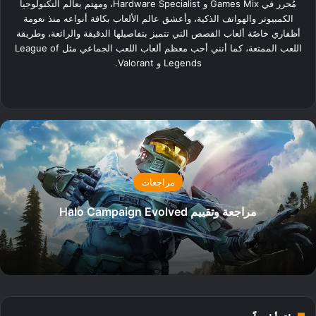
مُحرر في Games Mix و Hardware Specialist، ومهتم بعالم التكنولوجيا
الكمبيوتر والهواتف الذكية، وأعشق عالم الألعاب بكافة أنواعه منذ نعومة
أظفاري خاصًة ألعاب القصص التي تتميز بتفاصيلها الدقيقة والرائعة، وطريقة
اللعب الممتعة، كما أنني أحب معظم ألعاب اللعب الجماعي مثل League of
Legends و Valorant.
‫X
فيسبوك
لينكدإن
انستقرام
مراجعات
مراجعة وتقييم Halo Campaign Evolved