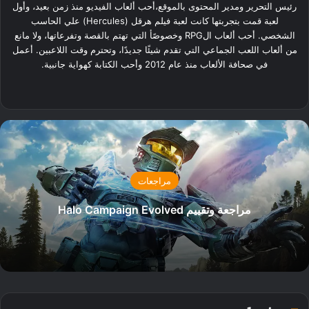
رئيس التحرير ومدير المحتوى بالموقع،أحب ألعاب الفيديو منذ زمن بعيد، وأول
لعبة قمت بتجربتها كانت لعبة فيلم هرقل (Hercules) علي الحاسب
الشخصي. أحب ألعاب الRPG وخصوصًأ التي تهتم بالقصة وتفرعاتها، ولا مانع
من ألعاب اللعب الجماعي التي تقدم شيئًا جديدًا، وتحترم وقت اللاعبين. أعمل
في صحافة الألعاب منذ عام 2012 وأحب الكتابة كهواية جانبية.
‫X
فيسبوك
لينكدإن
مراجعات
مراجعة وتقييم Halo Campaign Evolved