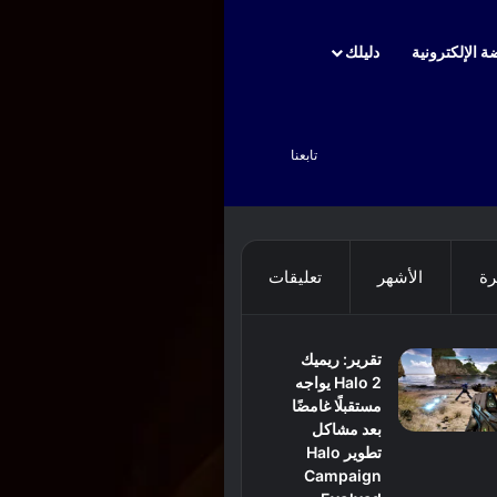
ة الإلكترونية
دليلك
بحث عن
تابعنا
رة
الأشهر
تعليقات
تقرير: ريميك
Halo 2 يواجه
مستقبلًا غامضًا
بعد مشاكل
تطوير Halo
Campaign