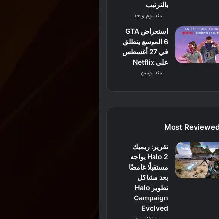
بالترتيب
منذ يوم واحد
استعراض GTA
6 الموسع ينطلق
في 27 أغسطس
على Netflix
منذ يومين
Most Reviewe
تقرير: ريميك
Halo 2 يواجه
مستقبلًا غامضًا
بعد مشاكل
تطوير Halo
Campaign
Evolved
منذ 20 ساعة