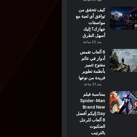
كيف تتحقق من
توافق أي لعبة مع
مواصفات
جهازك؟ إليك
أسهل الطرق
منذ 20 ساعة
6 ألعاب تقمص
أدوار في عالم
مفتوح تتميز
بأنظمة تطوير
فريدة من نوعها
منذ 21 ساعة
بمناسبة فيلم
Spider-Man
Brand New
Day إليكم أفضل
8 ألعاب للرجل
العنكبوت
بالترتيب