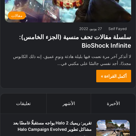
مقالات
Seif Fayed
27 يونيو، 2022
سلسلة مقالات تحف منسية (الجزء الخامس):
BioShock Infinite
لا أتذكر آخر مرة نعمت فيها بليلة هادئة ونومٍ عميق، إنه ذلك الكابوس
مجددًا، أجد نفسي جالسًا على مكتبي في…
أكمل القراءة »
الأخيرة
الأشهر
تعليقات
تقرير: ريميك Halo 2 يواجه مستقبلًا غامضًا بعد
مشاكل تطوير Halo Campaign Evolved
منذ يومين