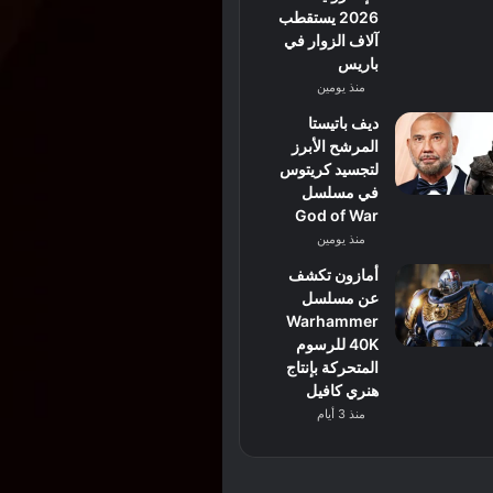
2026 يستقطب
آلاف الزوار في
باريس
منذ يومين
ديف باتيستا
المرشح الأبرز
لتجسيد كريتوس
في مسلسل
God of War
منذ يومين
أمازون تكشف
عن مسلسل
Warhammer
40K للرسوم
المتحركة بإنتاج
هنري كافيل
منذ 3 أيام