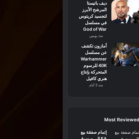
ديف باتيستا
المرشح الأبرز
لتجسيد كريتوس
في مسلسل
God of War
منذ يومين
أمازون تكشف
عن مسلسل
Warhammer
40K للرسوم
المتحركة بإنتاج
هنري كافيل
منذ 3 أيام
Most Reviewe
إتمام صفقة بيع
EA إلى صندوق