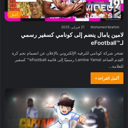
أخبار
Mohamed Ibrahim
21 فبراير، 2025
لامين يامال ينضم إلى كونامي كسفير رسمي
لـ™eFootball
تفتخر شركة كونامي للترفيه الإلكتروني بالإعلان عن انضمام نجم كرة
القدم الصاعد Lamine Yamal رسميًا إلى قائمة eFootball™ كسفير
للعلامة…
أكمل القراءة »