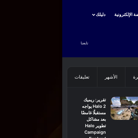
ة الإلكترونية
دليلك
بحث عن
تابعنا
رة
الأشهر
تعليقات
تقرير: ريميك
Halo 2 يواجه
مستقبلًا غامضًا
بعد مشاكل
تطوير Halo
Campaign