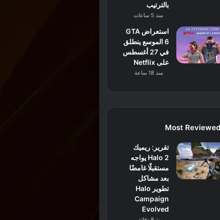
بالترتيب
منذ 5 ساعات
استعراض GTA
6 الموسع ينطلق
في 27 أغسطس
على Netflix
منذ 18 ساعة
Most Reviewe
تقرير: ريميك
Halo 2 يواجه
مستقبلًا غامضًا
بعد مشاكل
تطوير Halo
Campaign
Evolved
منذ 8 دقائق