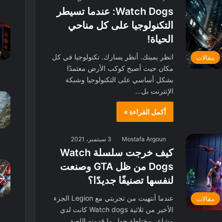
Watch Dogs: عندما تسيطر
التكنولوجيا على كل مناحي
الحياة!
انظر يمينك. أنظر يسارك. تكنولوجيا في كل
مقالات
مكان حيث أصبح كوكب الأرض معتمدًا
بشكل أساسي على التكنولوجيا وشبكة
الإنترنت بل…
أكمل القراءة »
Mostafa Argoun
3 سبتمبر، 2021
كيف خرجت سلسلة Watch
Dogs من ظل GTA وصنعت
لنفسها تصنيفًا جديدًا؟
عندما أنتهيت من تجربتي مع Legion الجزء
مقالات
الأخير من ثلاثية Watch dogs كانت لدي
مشاعر مختلطة حول ما قدمته اللعبة…