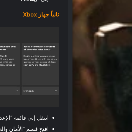
ثانياً جهاز Xbox
انتقل إلى قائمة “الإ
افتح قسم “الأمان والعائلة” (fety & Family