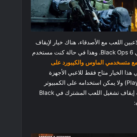
بين اللعب مع الأصدقاء، هناك خيار لإيقاف
تشغيل اللعب المشترك في Black Ops 6. وهذا في حالة كنت مستخدم
 مع متسخدمي الماوس والكيبورد على
لي هذا الخيار متاح فقط للاعبي الأجهزة
المنزلية (Xbox وPlayStation) ولا يمكن استخدامه على الكمبيوتر
الشخصي. تحقق من عملية إيقاف تشغيل اللعب المشترك في Black