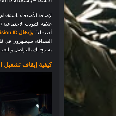
الأبسط – باستخدام Activision ID الخاص بهم من داخل اللعبة.
لإضافة الأصدقاء باستخدام ا
أصدقاء”،
وإدخال Activision ID
يسمح لك بالتواصل واللعب م
كيفية إيقاف تشغيل اللعب 