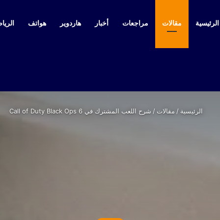
لرئيسية
مقالات
مراجعات
أخبار
هاردوير
هواتف
الرياض
الرئيسية
/
مقالات
/
شرح اللعب المشترك في Call of Duty Black Ops 6