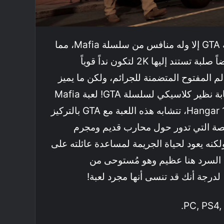
لا يوجد أي جزء من سلسلة GTA إلا وله منافس من سلسلة Mafia، مما
يجعل من هذه السلسلة أرضاً صلبة تستند إليها 2K لتكون نداً قوياً
اب العالم المفتوح المتضمنة للجرائم، ولكن ما يميز
سلسلة Mafia أنها تُعد بمثابة نظير كلاسيكي لسلسلة GTA! لعبة Mafia
3 أحدث جزء من تطوير Hangar 13، تتشابه هذه اللعبة مع GTA بالتركيز
قصة التي تدور حول محارب قديم ومجرم
كنه يعود لحياة الجريمة لمساعدة عائلته على
ا. السرد هنا عظيم وهو مُستوحى من