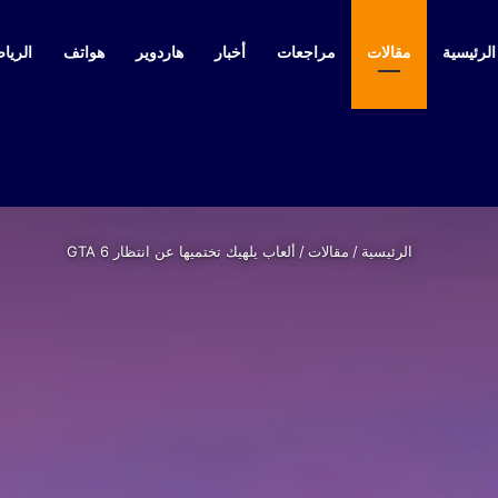
لرئيسية
مقالات
مراجعات
أخبار
هاردوير
هواتف
الرياض
الرئيسية
/
مقالات
/
ألعاب يلهيك تختميها عن انتظار GTA 6