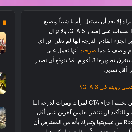
 لن نراه إلا بعد أن يشتعل رأسنا شيباً ويضيع
إ
شبابنا. يا رجل لقد مرت 10 سنوات على إصدار GTA 5، ولا تزال
 تطوير الجزء القادم، لدرجة أنها لم تعلن عن أي
ام ونصف عندما
صرحت
أنها تعمل على
تطويرها، وبما أن GTA 5 استغرق تطويرها 3 أعوام، فلا تتوقع أن تصدر
ى رويته في GTA 6؟
بالتأكيد لقد سئمنا جميعاً من تختيم أجزاء GTA لمرات ومرات لدرجة أننا
وبالتأكيد لن ننتظر لعامين آخرين على أقل
تقدير حتى تستفيق Rockstar من غيبوبتها وتدرك بأنه من المفترض أن
زء جديد بعد 12 عاماً من آخر جزء مثلاً! لهذا جمعنا لكم عناوين