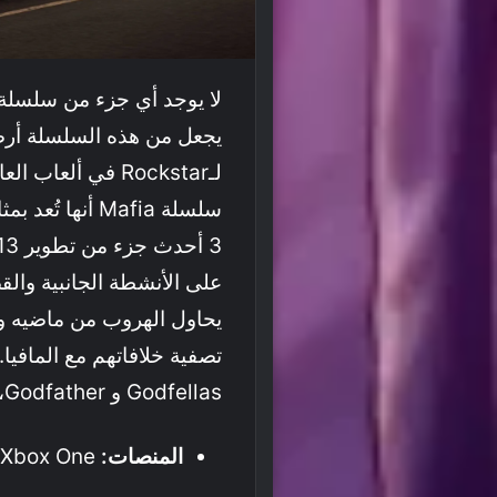
لـRockstar في ألع
على الأنشطة الجانبية وال
يحاول الهروب من ماضيه ول
تصفية خلافاتهم مع المافي
Godfellas و Godfather، لدرجة أنك قد تنسى أنها مجرد لعبة!
المنصات:
PC, PS4, Xbox One.