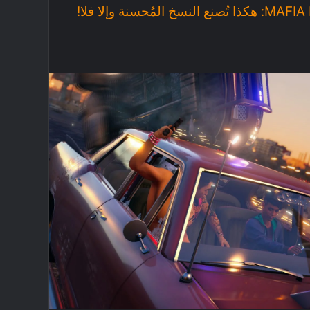
لنسخ المُحسنة وإلا فلا!