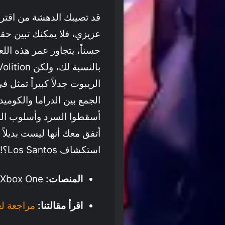
قد تصيبك الدهشة من اقتراح
عزيزي، فلا يمكنك تبين حقي
حسناً، يتجاوز عمر هذه اللع
الريبوت جدلاً كبيراً تمثل 
الجمع بين الدراما والكوميد
أسقطوا السرد وأسلوب اللع
استكشاف Los Santos؟!
المنصات:
PC, PS5, PS4, Xbox Series X|S, Xbox One.
اقرأ مقالتنا:
مراجعة لعبة s Row