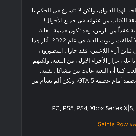
نا لهذا العنوان، ولكن لا تتسرع في الحكم يا
قة الكتاب من عنوانه في جميع الأحوال!
بة عقداً من الزمن، وقد تكون قديمة للغاية
بالنسبة لك، ولكن Volition أطلقت ريبوت للعبة في عام 2022. أثار هذا
في تباين آراء اللاعبين، فقد حاول المطورون
يا على غرار الأجزاء الأولى من اللعبة، ولكنهم
ب كما أن اللعبة عانت من مشاكل تقنية.
أتفق معك أنها ليست بديلاً يصمد أمام عظمة GTA 5، ولكن ألم تسأم من
Saint.