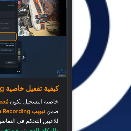
كيفية تفعيل خاصية Steam Game Recording
خاصية التسجيل تكون
مُعط
ضمن
تبويب Game Recording
للاعبين التحكم في التفاصي
والمكان الذي يتم فيه تخزي