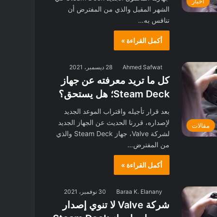
أخبار
الشهر المقبل والذي من المفترض أن
تنافس به…
أكمل القراءة »
Ahmed Safwat
28 ديسمبر، 2021
كل ما تريد معرفته عن جهاز
Steam Deck؛ هل يستحق؟
بعد قرار تأجيله واقتراب الموعد الجديد
لإصداره، قررنا الحديث عن الجهاز الجديد
مقالات
لشركة Valve، جهاز Steam Deck والذي
من المفترض…
أكمل القراءة »
Baraa K. Elanany
30 نوفمبر، 2021
شركة Valve لا تنوي إصدار