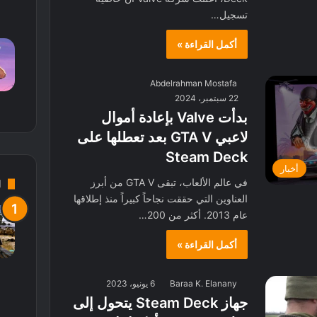
تسجيل…
أكمل القراءة »
Abdelrahman Mostafa
22 سبتمبر، 2024
بدأت Valve بإعادة أموال
لاعبي GTA V بعد تعطلها على
Steam Deck
أخبار
في عالم الألعاب، تبقى GTA V من أبرز
d
العناوين التي حققت نجاحاً كبيراً منذ إطلاقها
عام 2013. أكثر من 200…
أكمل القراءة »
Baraa K. Elanany
6 يونيو، 2023
جهاز Steam Deck يتحول إلى