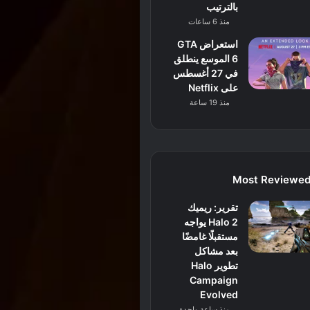
بالترتيب
منذ 6 ساعات
استعراض GTA
6 الموسع ينطلق
في 27 أغسطس
على Netflix
منذ 19 ساعة
Most Reviewe
تقرير: ريميك
Halo 2 يواجه
مستقبلًا غامضًا
بعد مشاكل
تطوير Halo
Campaign
Evolved
منذ ساعة واحدة