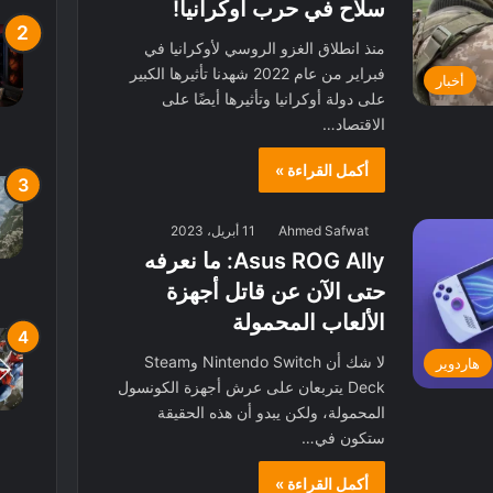
سلاح في حرب أوكرانيا!
منذ انطلاق الغزو الروسي لأوكرانيا في
فبراير من عام 2022 شهدنا تأثيرها الكبير
أخبار
على دولة أوكرانيا وتأثيرها أيضًا على
الاقتصاد…
أكمل القراءة »
Ahmed Safwat
11 أبريل، 2023
Asus ROG Ally: ما نعرفه
حتى الآن عن قاتل أجهزة
الألعاب المحمولة
لا شك أن Nintendo Switch وSteam
هاردوير
Deck يتربعان على عرش أجهزة الكونسول
المحمولة، ولكن يبدو أن هذه الحقيقة
ستكون في…
أكمل القراءة »