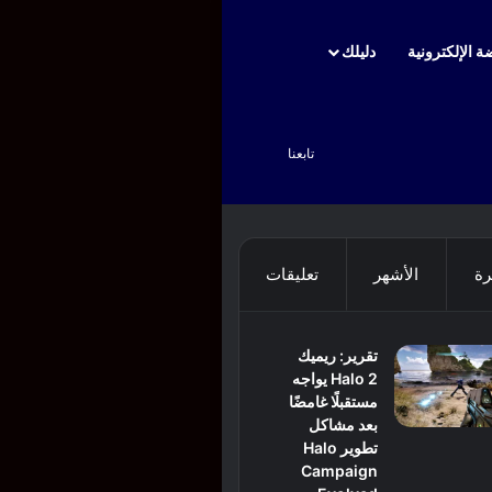
ة الإلكترونية
دليلك
بحث عن
تابعنا
رة
الأشهر
تعليقات
تقرير: ريميك
Halo 2 يواجه
مستقبلًا غامضًا
بعد مشاكل
تطوير Halo
Campaign