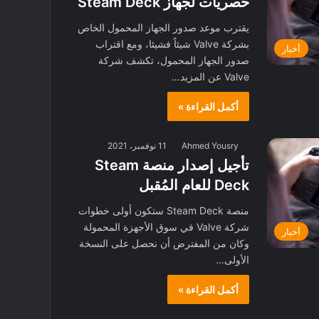
حصريات لجهاز Steam Deck
يقترب موعد صدور الجهاز المحمول الخاص
بشركة Valve شيئاً فشيئا، ومع اقتراب
أخبار
صدور الجهاز المحمول، تكشف شركة
Valve عن المزيد…
أكمل القراءة »
Ahmed Yousry
11 نوفمبر، 2021
تأجيل إصدار منصة Steam
Deck للعام المُقبل
منصة Steam Deck ستكون أولى خطوات
شركة Valve في سوق الأجهزة المحمولة
أخبار
وكان من المفترض أن نحصل على النسخة
الأولى…
أكمل القراءة »