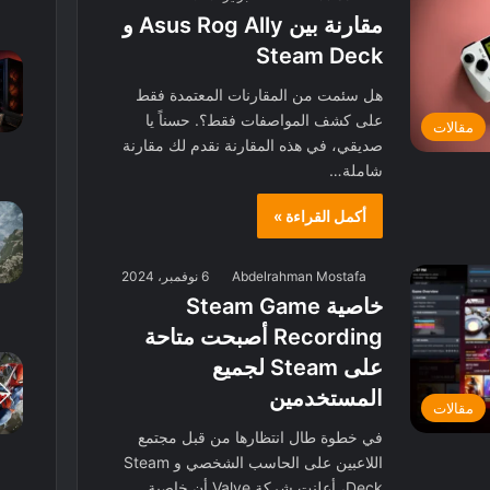
مقارنة بين Asus Rog Ally و
Steam Deck
هل سئمت من المقارنات المعتمدة فقط
على كشف المواصفات فقط؟. حسناً يا
مقالات
صديقي، في هذه المقارنة نقدم لك مقارنة
شاملة…
أكمل القراءة »
Abdelrahman Mostafa
6 نوفمبر، 2024
خاصية Steam Game
Recording أصبحت متاحة
على Steam لجميع
المستخدمين
مقالات
في خطوة طال انتظارها من قبل مجتمع
اللاعبين على الحاسب الشخصي و Steam
Deck، أعلنت شركة Valve أن خاصية