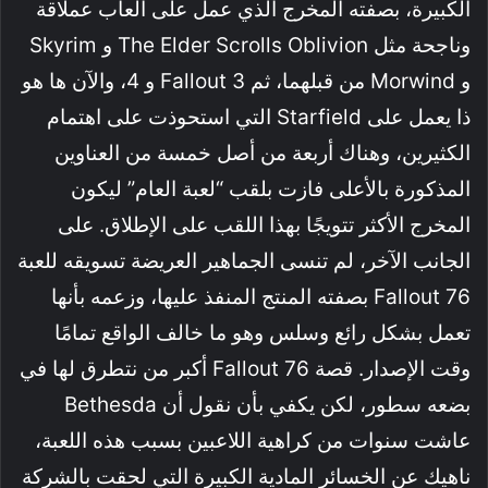
الكبيرة، بصفته المخرج الذي عمل على ألعاب عملاقة
وناجحة مثل The Elder Scrolls Oblivion و Skyrim
و Morwind من قبلهما، ثم Fallout 3 و 4، والآن ها هو
ذا يعمل على Starfield التي استحوذت على اهتمام
الكثيرين، وهناك أربعة من أصل خمسة من العناوين
المذكورة بالأعلى فازت بلقب “لعبة العام” ليكون
المخرج الأكثر تتويجًا بهذا اللقب على الإطلاق. على
الجانب الآخر، لم تنسى الجماهير العريضة تسويقه للعبة
Fallout 76 بصفته المنتج المنفذ عليها، وزعمه بأنها
تعمل بشكل رائع وسلس وهو ما خالف الواقع تمامًا
وقت الإصدار. قصة Fallout 76 أكبر من نتطرق لها في
بضعه سطور، لكن يكفي بأن نقول أن Bethesda
عاشت سنوات من كراهية اللاعبين بسبب هذه اللعبة،
ناهيك عن الخسائر المادية الكبيرة التي لحقت بالشركة