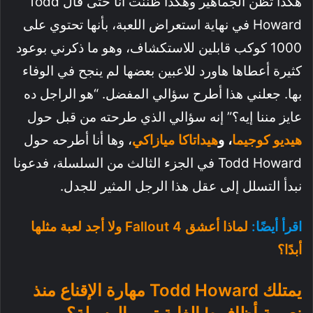
هكذا تظن الجماهير وهكذا ظننت أنا حتى قال Todd
Howard في نهاية استعراض اللعبة، بأنها تحتوي على
1000 كوكب قابلين للاستكشاف، وهو ما ذكرني بوعود
كثيرة أعطاها هاورد للاعبين بعضها لم ينجح في الوفاء
بها. جعلني هذا أطرح سؤالي المفضل. “هو الراجل ده
عايز مننا إيه؟” إنه سؤالي الذي طرحته من قبل حول
هيديو كوجيما
، و
هيداتاكا ميازاكي
، وها أنا أطرحه حول
Todd Howard في الجزء الثالث من السلسلة، فدعونا
نبدأ التسلل إلى عقل هذا الرجل المثير للجدل.
اقرأ أيضًا:
لماذا أعشق Fallout 4 ولا أجد لعبة مثلها
أبدًا؟
يمتلك Todd Howard مهارة الإقناع منذ