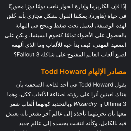
إذًا فإن الكاريزما وإدارة الحوار تلعب دومًا دورًا محوريًا
في حياة (هاورد). يمكننا القول بشكل مجازي بأنه خُلق
لهذه الوظيفة، ليعمل تحت ضغط وينجح في النهاية
بالحصول على الأضواء تمامًا كنجوم السينما، ولكن على
الصعيد المهني، كيف بدأ حبه للألعاب وما الذي ألهمه
لصنع ألعاب العالم المفتوح على شاكلة Fallout 3؟
مصادر الإلهام Todd Howard
يقول Todd Howard في أحد لقاءته الصحفية بأن
هناك لعبتين أثرا على رؤيته لصناعة الألعاب ككل، وهما
Ultima 3 و
Wizardry
وبالتحديد كونهما ألعاب شعر
معها بأن تجربتهما تأخذه إلى عالم آخر يشعر بأنه يعيش
فيه بالكامل، وكأنه انتقلت بجسده إلى عالم جديد