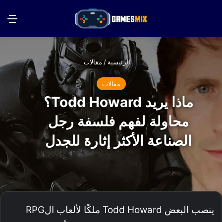
بحث عن
الق
الرئيسية
/
مقالات
مقالات
ماذا يريد Todd Howard؟
محاولة لفهم فلسفة رجل
الصناعة الأكثر إثارة للجدل
ينصب البعض Todd Howard ملكًا لألعاب الRPG