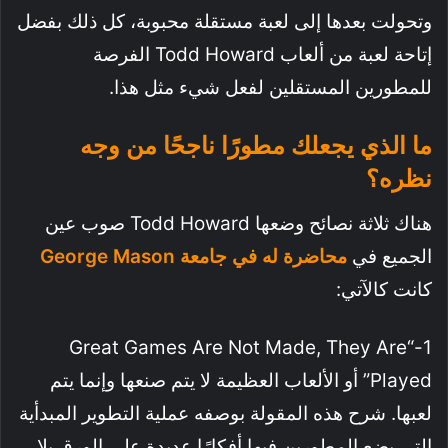
وتحولت بعدها إلى لعبة مستقلة محبوبة، كل ذلك بفضل
إتاحة لعبة من ألعاب Todd Howard الفرصة
للمطورين المستقلين لفعل شيء مثل هذا.
ما الذي يجعلك مطورًا ناجحًا من وجه
نظره؟
هناك ثلاثة نصائح وضعها Todd Howard صوب عين
الجميع في
محاضرة له في جامعة George Mason
كانت كالآتي:
1-“Great Games Are Not Made, They Are
Played” أو الألعاب العظيمة لا يتم صنعها وإنما يتم
لعبها. شرح هذه المقولة بوصفه عملية التطوير المبدأية
التي يضع المطورين فيها أفكارًا عديدة على الورق بلا