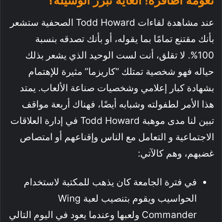
نعومة أظافره! الغاية تبرر الوسيلة؟
عند مشاهدة لقاءات Todd Howard الصحفية ستشعر
بأنك مقتنع تمامًا بما يقوله، أو بأنك تصدقه بنسبة
100%. لا تقلق، أنت لست الوحيد الذي يشعر بذلك
حياله فهو شخصية تمتلك “كاريزما” مثيرة للإهتمام
بشهادة كبار إعلامي وشخصيات صناعة الألعاب. يمتد
هذا الأمر لطفولته وشبابه أيضًا، فهناك أربعة مواقف
تبين لنا مدى موهبة Todd Howard في إدارة العلاقات
الاجتماعية و التعامل مع الناس وإقناعهم أو امتصاص
غضبهم، وهم كالآتي:
في فترة الجامعة كان يذهب للمكتبة لاستخدام
الحواسيب ويقوم بتنصيب لعبة Wing
Commander ولعبها وعندما يعود في اليوم التالي