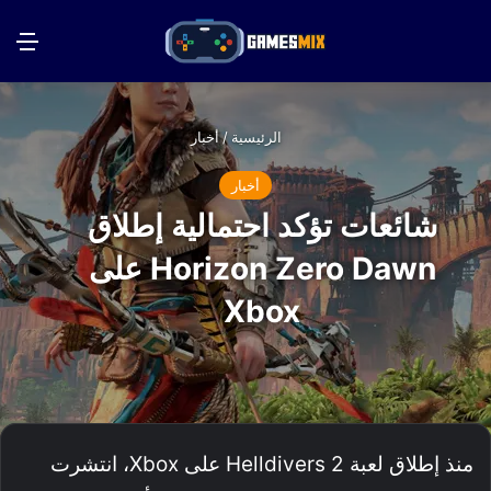
بحث عن
الق
الرئيسية
/
أخبار
أخبار
شائعات تؤكد احتمالية إطلاق
Horizon Zero Dawn على
Xbox
منذ إطلاق لعبة Helldivers 2 على Xbox، انتشرت