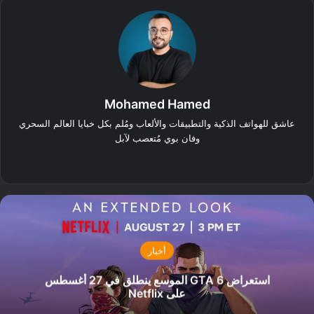
Mohamed Hamed
عاشق للهواتف الذكية والتطبيقات والألعاب ومُلم بكل خبايا العالم السحري
وفان بوي مُتعصب لآبل
‫X
فيسبوك
أخبار
استعراض GTA 6 الموسع ينطلق في 27 أغسطس
على Netflix