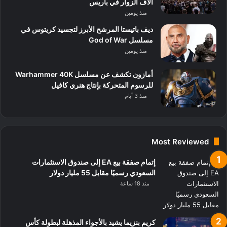
آلاف الزوار في باريس
منذ يومين
ديف باتيستا المرشح الأبرز لتجسيد كريتوس في
مسلسل God of War
منذ يومين
أمازون تكشف عن مسلسل Warhammer 40K
للرسوم المتحركة بإنتاج هنري كافيل
منذ 3 أيام
Most Reviewed
إتمام صفقة بيع EA إلى صندوق الاستثمارات
السعودي رسميًا مقابل 55 مليار دولار
منذ 18 ساعة
كريم بنزيما يشيد بالأجواء المذهلة لبطولة كأس