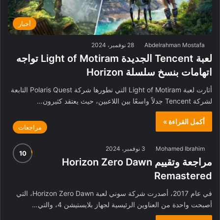
أخبار
Abdelrahman Mostafa
28 نوفمبر، 2024
لعبة Tencent الجديدة Light of Motiram تواجه
اتهامات بنسخ سلسلة Horizon
أثارت لعبة Light of Motiram التي تطورها شركة Polaris Quest التابعة
لشركة Tencent جدلاً واسعًا بين اللاعبين، حيث يعتقد كثيرون…
أكمل القراءة »
مراجعات
Mohamed Ibrahim
3 نوفمبر، 2024
مراجعة وتقييم Horizon Zero Dawn
Remastered
في عام 2017، أصدرت شركة سوني لعبة Horizon Zero Dawn، التي
أصبحت واحدة من العناوين الرئيسية لجهاز بلايستيشن 4، والتي…