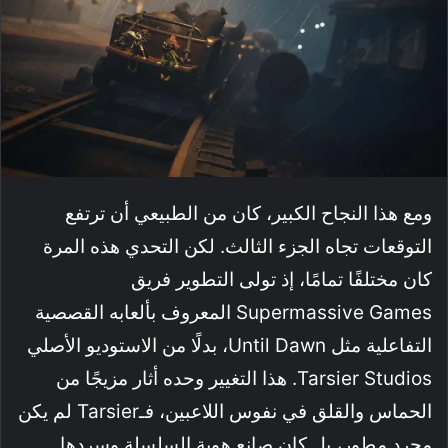
ومع هذا النجاح الكبير، كان من الطبيعي أن ترتفع
التوقعات تجاه الجزء الثالث. لكن التحدي هذه المرة
كان مختلفًا تمامًا، إذ تولى التطوير فريق
Supermassive Games المعروف بألعابه القصصية
التفاعلية مثل Until Dawn، بدلًا من الاستوديو الأصلي
Tarsier Studios. هذا التغيير وحده أثار مزيجًا من
الحماس والقلق في نفوس اللاعبين، فـTarsier لم يكن
مجرد مطور، بل كان صانع هوية السلسلة وسردها