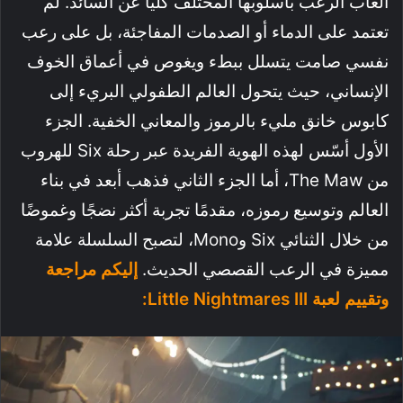
ألعاب الرعب بأسلوبها المختلف كليًا عن السائد. لم
تعتمد على الدماء أو الصدمات المفاجئة، بل على رعب
نفسي صامت يتسلل ببطء ويغوص في أعماق الخوف
الإنساني، حيث يتحول العالم الطفولي البريء إلى
كابوس خانق مليء بالرموز والمعاني الخفية. الجزء
الأول أسّس لهذه الهوية الفريدة عبر رحلة Six للهروب
من The Maw، أما الجزء الثاني فذهب أبعد في بناء
العالم وتوسيع رموزه، مقدمًا تجربة أكثر نضجًا وغموضًا
من خلال الثنائي Six وMono، لتصبح السلسلة علامة
مميزة في الرعب القصصي الحديث.
إليكم مراجعة
وتقييم لعبة Little Nightmares III: