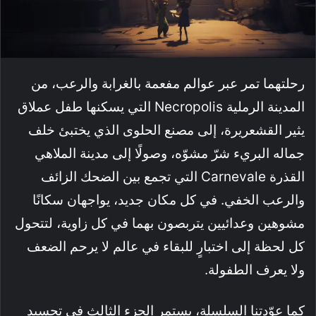
رحلتهما تمر عبر عوالم مفعمة بالغرابة والرعب، من
المدينة الرملية Necropolis التي يسكنها طفل عملاق
يثير القشعريرة، إلى مصنع الحلوى الذي يختبئ خلف
جماله البريء شرّ مشوّه، وصولًا إلى مدينة الملاهي
القذرة Carnevale التي تجمع بين الضحك الزائف
والرعب الخفي. في كل مكان جديد، يواجهان سكانًا
مشوهين وعدائيين يتربصون بهما في كل زاوية، لتتحول
كل لحظة إلى اختبارٍ للبقاء في عالم لا يرحم الضعف
ولا يعرف الطفولة.
كما عوّدتنا السلسلة، يستمر الجزء الثالث في تجسيد