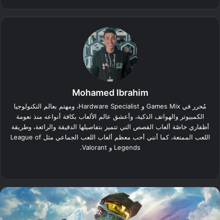
Mohamed Ibrahim
مُحرر في Games Mix و Hardware Specialist، ومهتم بعالم التكنولوجيا
الكمبيوتر والهواتف الذكية، وأعشق عالم الألعاب بكافة أنواعه منذ نعومة
أظفاري خاصًة ألعاب القصص التي تتميز بتفاصيلها الدقيقة والرائعة، وطريقة
اللعب الممتعة، كما أنني أحب معظم ألعاب اللعب الجماعي مثل League of
Legends و Valorant.
‫X
فيسبوك
لينكدإن
انستقرام