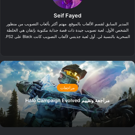
Seif Fayed
المدير السابق لقسم الألعاب بالموقع. مهتم أكثر بألعاب التصويب من منظور
الشخص الأول. لعبة تصويب جيدة ذات قصة جذابة مكتوبة بإتقان هي الخلطة
السحرية بالنسبة لي. أول لعبة جذبتني لألعاب التصويب كانت Black على PS2.
‫X
فيسبوك
لينكدإن
مراجعات
مراجعة وتقييم Halo Campaign Evolved