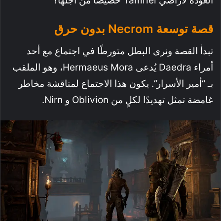
العودة لأراضي Tamriel خصيصًا من أجلها؟
قصة توسعة Necrom بدون حرق
تبدأ القصة ونرى البطل متورطًا في اجتماع مع أحد
أمراء Daedra يُدعى Hermaeus Mora، وهو الملقب
بـ “أمير الأسرار”. يكون هذا الاجتماع لمناقشة مخاطر
غامضة تمثل تهديدًا لكلٍ من Oblivion و Nirn.