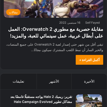
مقالات
Seif Fayed
16 سبتمبر، 2022
مقابلة حصرية مع مطوري Overwatch 2: العمل
على أبطال عربية، عمل سينمائي للعبة، والمزيد!
تبقى أقل من شهر حتى إصدار لعبة Overwatch 2 على جميع المنصات،
والخبر السار أن نمط اللعب المشترك سيكون مجانًا…
أكمل القراءة »
الأخيرة
الأشهر
تعليقات
تقرير: ريميك Halo 2 يواجه مستقبلًا غامضًا بعد
مشاكل تطوير Halo Campaign Evolved
منذ يومين