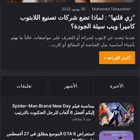
Mohamed Tahazohier
30 يونيو، 2022
“زي قلتها” : لماذا تضع شركات تصنيع اللابتوب
كاميرا ويب سيئة الجودة؟
عندما تبحث عن لابتوب لشرائه أو للتعرف على مواصفاته، غالباً ما تهتم
بأشياء أساسية مثل الشاشة أو المعالج أو كارت…
أكمل القراءة »
الأخيرة
الأشهر
تعليقات
بمناسبة فيلم Spider-Man Brand New Day
إليكم أفضل 8 ألعاب للرجل العنكبوت بالترتيب
منذ 3 ساعات
استعراض GTA 6 الموسع ينطلق في 27 أغسطس